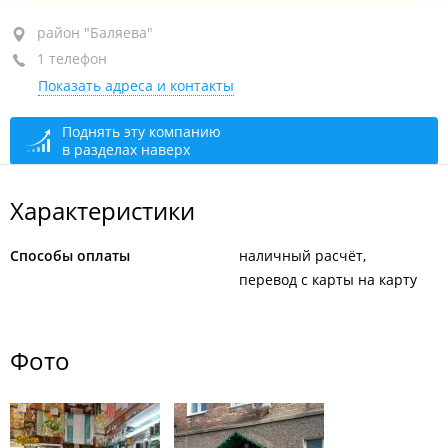
район "Баляева", ул. Адмирала Юмашева, 14А
район "Баляева"
1 телефон
+7 924 320-78-40
Показать адреса и контакты
открыто: 10:00–19:00
Поднять эту компанию
в разделах наверх
Характеристики
Способы оплаты
наличный расчёт
перевод с карты на карту
Фото