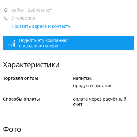
район "Борисенко", ул. Борисенко, 48 стр. 5
район "Борисенко"
3 телефона
+7 (423) 269-49-06
Показать адреса и контакты
+7 902 483-49-06
+7 (423) 290-86-66
Поднять эту компанию
в разделах наверх
сегодня закрыто
Характеристики
Торговля оптом
напитки
продукты питания
Способы оплаты
оплата через расчётный
счёт
Фото