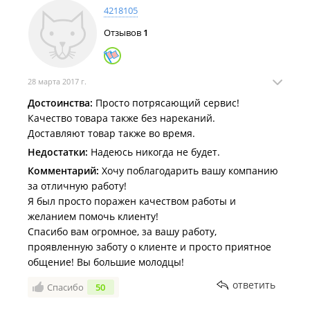
форме брикета по 250г), Пуэр в мандарине
4218105
(запрессован в кожице мандарина), Пуэр Гнездо 9 лет
(по 250г), Пуэр Квадратик 6 лет (прессованый в виде
Отзывов
1
квадратика), Пуэр Мендаль 10 лет (пресован в виде
монетки), Пуэр Ченьнянь 10 лет, Пуэр Юнань 3 года.
Кофе:
28 марта 2017 г.
Экстра, Бариста, Гурме (арабика), Верона (темная
Достоинства:
Просто потрясающий сервис!
обжарка), Милд 20% Robusta, Классик 30%
Качество товара также без нареканий.
Robusta, Арома 40% Robusta, Коста-Рика Терразу и т. д.
Доставляют товар также во время.
ООО "Восточный край".
Недостатки:
Надеюсь никогда не будет.
Комментарий:
Хочу поблагодарить вашу компанию
за отличную работу!
Я был просто поражен качеством работы и
желанием помочь клиенту!
Спасибо вам огромное, за вашу работу,
проявленную заботу о клиенте и просто приятное
общение! Вы большие молодцы!
ответить
Спасибо
50