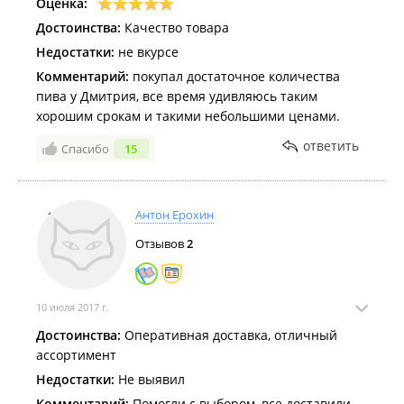
Оценка:
шмель, АПА, ВП ИПА, Порт артур, Бланж де мазай,
Достоинства:
Качество товара
Неправильный мед, 5 Океан).
Недостатки:
не вкурсе
Безалкогольное пиво:
Комментарий:
покупал достаточное количества
Германия (Bakalar, Erdinger, Krombacher, Maisels
пива у Дмитрия, все время удивляюсь таким
Weisse, Clausthaler);
хорошим срокам и такими небольшими ценами.
Чехия (Budwaiser);
Россия (Трехгорное).
ответить
Спасибо
15
Импортная вода:
Франция (Evian, Vittel, Perrier);
Великобритания (Harrogate);
Антон Ерохин
Испания (Acqua Panna);
Италия (San Benedetto, Acqua Natia, Ferrarelle);
Отзывов
2
Германия (Gerolsteiner, Selters);
Россия (Ливония).
Сидры:
10 июля 2017 г.
Франция (Loic Raison, Экюсон);
Достоинства:
Оперативная доставка, отличный
Великобритания (Инглиш);
ассортимент
Ирландия (Magner's);
Недостатки:
Не выявил
Россия (5 Океан).
Комментарий:
Помогли с выбором, все доставили