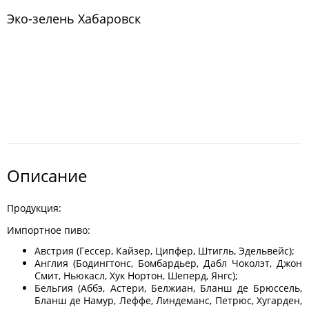
Эко-зелень Хабаровск
Описание
Продукция:
Импортное пиво:
Австрия (Гессер, Кайзер, Ципфер, Штигль, Эдельвейс);
Англия (Бодингтонс, Бомбардьер, Дабл Чоколэт, Джон
Смит, Ньюкасл, Хук Нортон, Шеперд, Янгс);
Бельгия (Аббэ, Астери, Белжиан, Бланш де Брюссель,
Бланш де Намур, Леффе, Линдеманс, Петрюс, Хугарден,