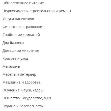
Общественное питание
Социальный опыт работы в команде;
Взаимодействие со сверстниками, старшими
Недвижимость, строительство и ремонт
товарищами и наставниками;
Развитие координационных способностей;
Услуги населению
Любовь к спорту и здоровому образу жизни.
Финансы и страхование
Достижения:
Снабжение компаний
1 место. Чемпионы Первенства Приморского края
Для бизнеса
среди 2007-2008 г. р. Владивосток 2019 г.;
1 место. Матчевые встречи дружественных клубов
Домашние животные
России и Китая, г. Мишань, Муданцзян, г. Дайхэ. Китай
2018 г.;
Красота и уход
1 место. Квалификационный этап Всероссийского
турнира "Большие звёзды светят малым" АНАПА
Магазины
групповой этап - 3 место. Из 38 команд - 11 место. 2018
г.;
Мебель и интерьер
1 место. Дальневосточный турнир по мини-футболу на
Медицина и здоровье
"Приз академии МЧС" среди 2008 г. р. Владивосток
2018 г.;
Обучение, наука, кадры
1 место. Дальневосточный турнир по мини-футболу на
"Приз академии МЧС" среди 2009 г. р. Владивосток
Общество, Государство, ЖКХ
2018 г.;
1 место. Квалификационный этап Всероссийского
Охрана и безопасность
турнира "Большие звёзды светят малым"