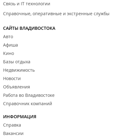
Связь и IT технологии
Дивизион Тихновецкого среди детей 2009 г. р.
Владивосток 2018 г.;
Справочные, оперативные и экстренные службы
2 место. Квалификационный этап Всероссийского
турнира "Большие звёзды светят малым"
Дивизион Тихновецкого среди детей 2011 г. р.
САЙТЫ ВЛАДИВОСТОКА
Владивосток 2019 г.
Авто
Афиша
Кино
Базы отдыха
Недвижимость
Новости
Объявления
Работа во Владивостоке
Справочник компаний
ИНФОРМАЦИЯ
Справка
Вакансии