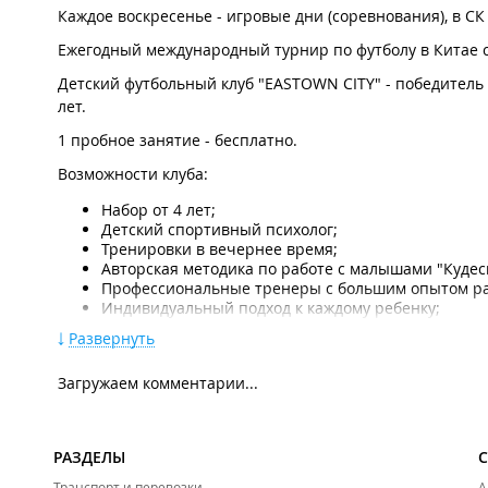
Каждое воскресенье - игровые дни (соревнования), в СК "
Ежегодный международный турнир по футболу в Китае с
Детский футбольный клуб "EASTOWN CITY" - победитель
лет.
1 пробное занятие - бесплатно.
Возможности клуба:
Набор от 4 лет;
Детский спортивный психолог;
Тренировки в вечернее время;
Авторская методика по работе с малышами "Кудес
Профессиональные тренеры с большим опытом р
Индивидуальный подход к каждому ребенку;
Соревнования в России и за рубежом;
Развернуть
Летний лагерь;
Фирменная футбольная форма клуба.
Загружаем комментарии...
Клуб работает с малышами по авторской методике "Куде
общую физическую подготовку с элементами футбола. Эт
РАЗДЕЛЫ
Дополнительно:
Транспорт и перевозки
А