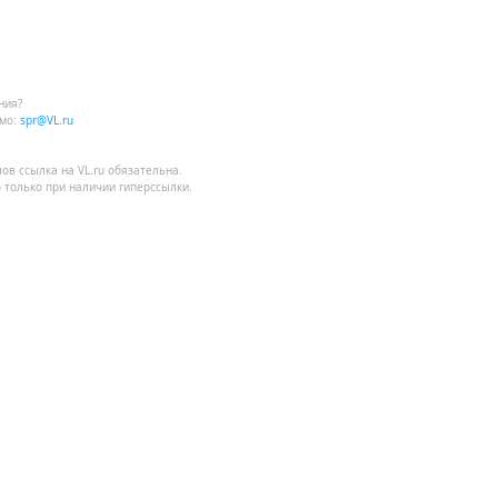
ния?
мо:
spr@VL.ru
лов
ссылка на VL.ru
обязательна.
 только при наличии гиперссылки.