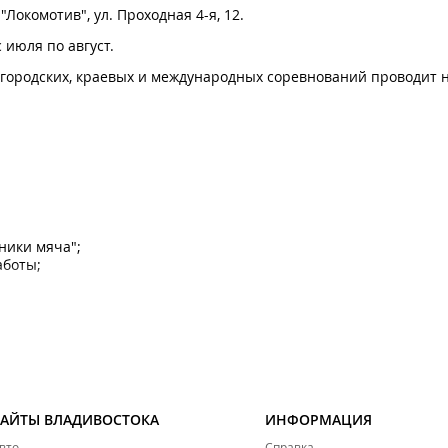
Локомотив", ул. Проходная 4-я, 12.
 июля по август.
 городских, краевых и международных соревнований проводит н
ники мяча";
аботы;
сники мяча". Занятия длятся 45-60 минут в игровой форме с за
о укрепит его здоровье и подготовит к любым видам спорта.
САЙТЫ ВЛАДИВОСТОКА
ИНФОРМАЦИЯ
вто
Справка