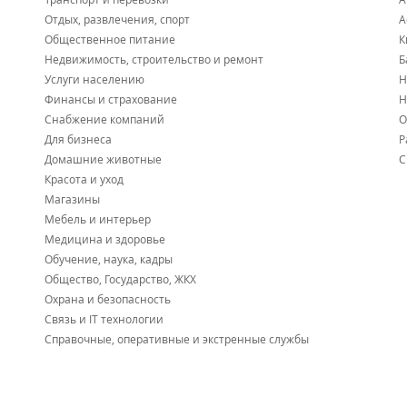
Социальный опыт работы в команде;
Отдых, развлечения, спорт
А
Взаимодействие со сверстниками, старшими това
Развитие координационных способностей;
Общественное питание
К
Любовь к спорту и здоровому образу жизни.
Недвижимость, строительство и ремонт
Б
Услуги населению
Н
Достижения:
Финансы и страхование
Н
1 место. Чемпионы Первенства Приморского края ср
Снабжение компаний
О
1 место. Матчевые встречи дружественных клубов Р
Для бизнеса
Р
1 место. Квалификационный этап Всероссийского
Домашние животные
С
групповой этап - 3 место. Из 38 команд - 11 место. 
Красота и уход
1 место. Дальневосточный турнир по мини-футболу 
1 место. Дальневосточный турнир по мини-футболу 
Магазины
1 место. Квалификационный этап Всероссийского
Мебель и интерьер
Дивизион Тихновецкого среди детей 2009 г. р. Влад
Медицина и здоровье
2 место. Квалификационный этап Всероссийского
Обучение, наука, кадры
Дивизион Тихновецкого среди детей 2011 г. р. Влад
Общество, Государство, ЖКХ
Охрана и безопасность
Связь и IT технологии
Справочные, оперативные и экстренные службы