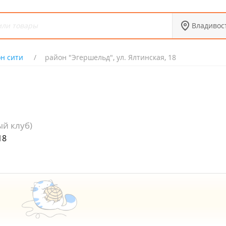
Владивос
н сити
район "Эгершельд", ул. Ялтинская, 18
й клуб)
18