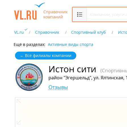
Справочник
компаний
VL.ru
Справочник
Спортивный клуб
Исто
Ещё в разделах:
Активные виды спорта
← Все филиалы компании
Истон сити
(Спортивны
район "Эгершельд", ул. Ялтинская, 
Отзывы