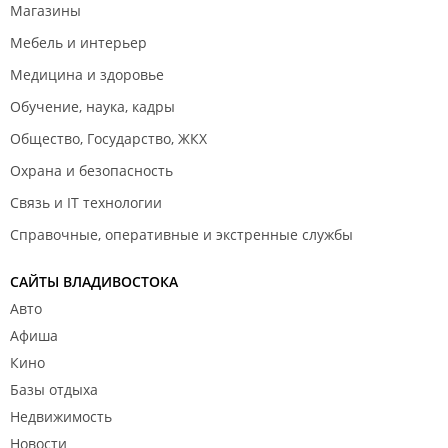
Магазины
Дивизион Тихновецкого среди детей 2009 г. р.
Владивосток 2018 г.;
Мебель и интерьер
2 место. Квалификационный этап Всероссийского
турнира "Большие звёзды светят малым"
Медицина и здоровье
Дивизион Тихновецкого среди детей 2011 г. р.
Владивосток 2019 г.
Обучение, наука, кадры
Общество, Государство, ЖКХ
Охрана и безопасность
Связь и IT технологии
Справочные, оперативные и экстренные службы
САЙТЫ ВЛАДИВОСТОКА
Авто
Афиша
Кино
Базы отдыха
Недвижимость
Новости