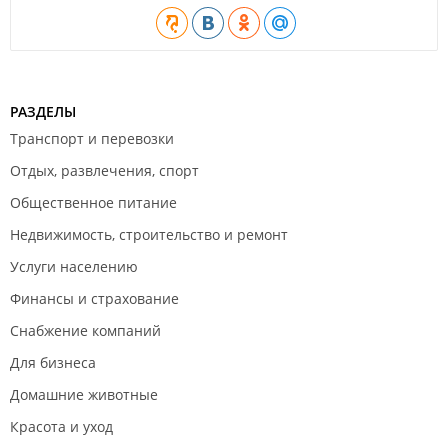
Социальный опыт работы в команде;
Взаимодействие со сверстниками, старшими
товарищами и наставниками;
Развитие координационных способностей;
Любовь к спорту и здоровому образу жизни.
РАЗДЕЛЫ
Достижения:
Транспорт и перевозки
1 место. Чемпионы Первенства Приморского края
Отдых, развлечения, спорт
среди 2007-2008 г. р. Владивосток 2019 г.;
1 место. Матчевые встречи дружественных клубов
Общественное питание
России и Китая, г. Мишань, Муданцзян, г. Дайхэ. Китай
2018 г.;
Недвижимость, строительство и ремонт
1 место. Квалификационный этап Всероссийского
турнира "Большие звёзды светят малым" АНАПА
Услуги населению
групповой этап - 3 место. Из 38 команд - 11 место. 2018
Финансы и страхование
г.;
1 место. Дальневосточный турнир по мини-футболу на
Снабжение компаний
"Приз академии МЧС" среди 2008 г. р. Владивосток
2018 г.;
Для бизнеса
1 место. Дальневосточный турнир по мини-футболу на
"Приз академии МЧС" среди 2009 г. р. Владивосток
Домашние животные
2018 г.;
1 место. Квалификационный этап Всероссийского
Красота и уход
турнира "Большие звёзды светят малым"