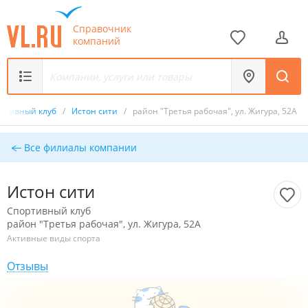
Справочник
компаний
ртивный клуб
/
Истон сити
/
район "Третья рабочая", ул. Жигура, 52А
Все филиалы компании
Истон сити
Спортивный клуб
район "Третья рабочая", ул. Жигура, 52А
Активные виды спорта
Отзывы