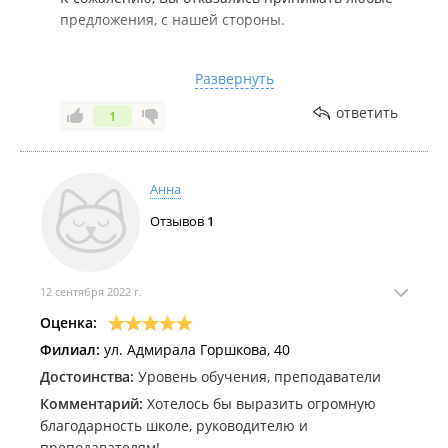
работников данную школу.
предложения, с нашей стороны.
Нам очень жаль, что Вам пришлось изменить
Развернуть
свои планы на день, из-за посещения наших
занятий.
ответить
1
С Уважением, EES
Анна
Отзывов
1
12 сентября 2022 г.
Оценка:
Филиал:
ул. Адмирала Горшкова, 40
Достоинства:
Уровень обучения, преподаватели
Комментарий:
Хотелось бы выразить огромную
благодарность школе, руководителю и
преподавателям!