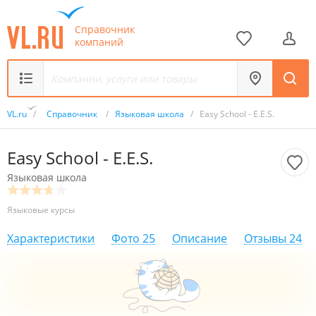
Справочник
компаний
VL.ru
/
Справочник
/
Языковая школа
/
Easy School - E.E.S.
Easy School - E.E.S.
Языковая школа
Языковые курсы
Характеристики
Фото
25
Описание
Отзывы
24