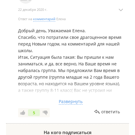
непорядочности руководителей. Никому не
22 декабря 2020 г.
рекомендую обращаться в это странное заведение.
Ответ на
комментарий
Елена
Добрый день, Уважаемая Елена.
Спасибо, что потратили свое драгоценное время
перед Новым годом, на комментарий для нашей
школы.
Итак, Ситуация была такая: Вы пришли к нам
заниматься, и да, все верно, На Ваше время не
набралась группа. Мы предложили Вам время в
другой группе (группа младше на 2 года Вашего
возраста, но находится на Вашем уровне языка),
а также группу 8-11 класс( Вас не устроил ни
один из вариантов).
Развернуть
Мы собираем группы по возрасту( с разницей в 2
года) и по уровню знаний, о чем предупреждаем
ответить
5
заранее, при поступлении в школу.
Вы отказались от новой группы, и от
индивидуальных занятий, Вы также отказались.
На кого подписаться