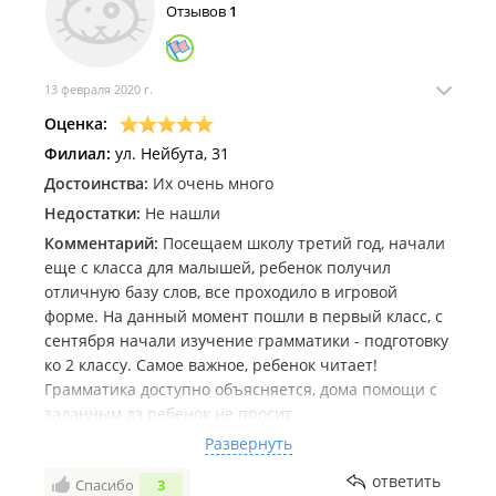
Отзывов
1
13 февраля 2020 г.
Оценка:
Филиал:
ул. Нейбута, 31
Достоинства:
Их очень много
Недостатки:
Не нашли
Комментарий:
Посещаем школу третий год, начали
еще с класса для малышей, ребенок получил
отличную базу слов, все проходило в игровой
форме. На данный момент пошли в первый класс, с
сентября начали изучение грамматики - подготовку
ко 2 классу. Самое важное, ребенок читает!
Грамматика доступно объясняется, дома помощи с
заданным дз ребенок не просит.
Цена приемлемая, перерасчет по болезни делают,
Развернуть
молодые грамотные преподаватели. Нас все
ответить
Спасибо
3
устраивает!