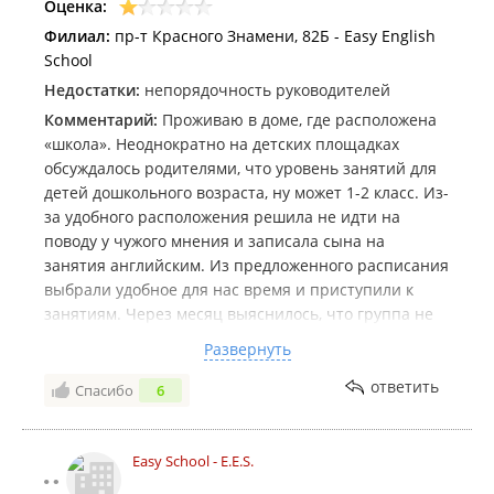
Оценка:
Филиал:
пр-т Красного Знамени, 82Б - Easy English
School
Недостатки:
непорядочность руководителей
Комментарий:
Проживаю в доме, где расположена
«школа». Неоднократно на детских площадках
обсуждалось родителями, что уровень занятий для
детей дошкольного возраста, ну может 1-2 класс. Из-
за удобного расположения решила не идти на
поводу у чужого мнения и записала сына на
занятия английским. Из предложенного расписания
выбрали удобное для нас время и приступили к
занятиям. Через месяц выяснилось, что группа не
набралась и по WhatsApp написали расписание
Развернуть
другой группы, куда следует перейти. На
письменное заявление о возврате денег
ответить
Спасибо
6
оплаченных вперед руководители предпочли молча
проигнорировать. Предложение администрации
перейти 7-класснику в группу к 5-классникам
Easy School - E.E.S.
говорит само за себя об уровне образования и