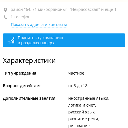
район "64, 71 микрорайоны", ул. Нейбута, 31
район "64, 71 микрорайоны", "Некрасовская" и ещё 1
1 телефон
Супермаркет "ОК", 2-й этаж
Показать адреса и контакты
сегодня закрыто
Поднять эту компанию
в разделах наверх
Характеристики
Тип учреждения
частное
Возраст детей, лет
от 3 до 18
Дополнительные занятия
иностранные языки
логика и счет
русский язык
развитие речи
рисование