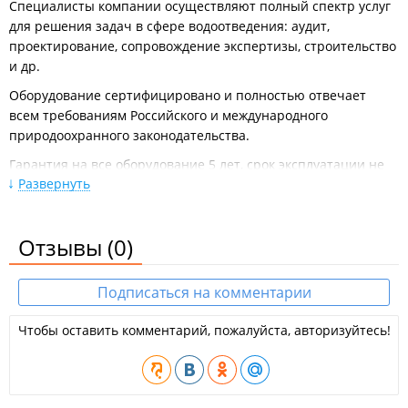
Специалисты компании осуществляют полный спектр услуг
для решения задач в сфере водоотведения: аудит,
проектирование, сопровождение экспертизы, строительство
и др.
Оборудование сертифицировано и полностью отвечает
всем требованиям Российского и международного
природоохранного законодательства.
Гарантия на все оборудование 5 лет, срок эксплуатации не
Развернуть
менее 50 лет.
Услуги:
Отзывы
Производство, строительство и реконструкция
(0)
очистных сооружений;
Проектирование и подбор оборудования;
СМР и шеф-монтаж;
Подписаться на комментарии
Пусконаладка;
Гарантийное и сервисное обслуживание.
Чтобы оставить комментарий, пожалуйста, авторизуйтесь!
ООО Дальневосточный завод "Эколос".