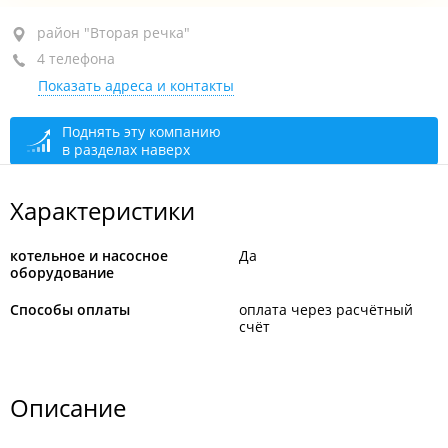
район "Вторая речка", ул. Русская, 65
район "Вторая речка"
4 телефона
оф. 12
Показать адреса и контакты
+7 (423) 256-38-68
+7 904 624-21-88
Поднять эту компанию
в разделах наверх
+7 902 556-38-68
сегодня закрыто
Характеристики
котельное и насосное
Да
оборудование
Способы оплаты
оплата через расчётный
счёт
Описание