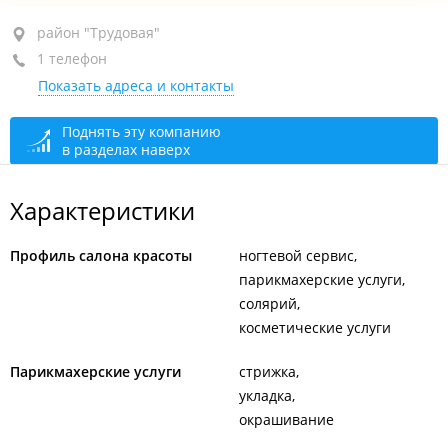
район "Трудовая", ул. Связи, 3
район "Трудовая"
1 телефон
1-й этаж
Показать адреса и контакты
+7 (423) 225-06-78
открыто: 10:00–19:00
Поднять эту компанию
в разделах наверх
Характеристики
Профиль салона красоты
ногтевой сервис
парикмахерские услуги
солярий
косметические услуги
Парикмахерские услуги
стрижка
укладка
окрашивание