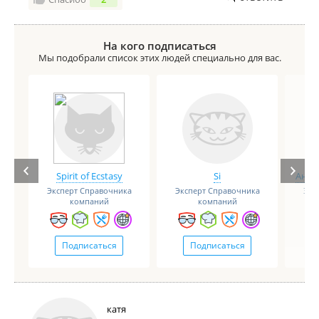
На кого подписаться
Мы подобрали список этих людей специально для вас.
Spirit of Ecstasy
Si
Анге
Эксперт Справочника
Эксперт Справочника
Экс
компаний
компаний
Подписаться
Подписаться
катя