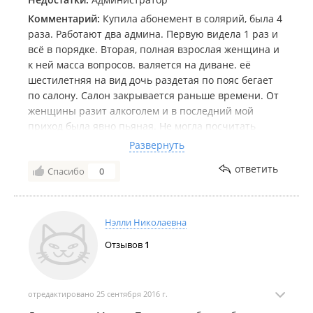
Комментарий:
Купила абонемент в солярий, была 4
раза. Работают два админа. Первую видела 1 раз и
всё в порядке. Вторая, полная взрослая женщина и
к ней масса вопросов. валяется на диване. её
шестилетняя на вид дочь раздетая по пояс бегает
по салону. Салон закрывается раньше времени. От
женщины разит алкоголем и в последний мой
приход была явно пьяная. Не могла посчитать
количество минут, трижды(!)за сеанс выставила
Развернуть
наверное время сеанса, я вынуждена была
ответить
Спасибо
0
одеваться и идти её искать. И всё равно она
неверно посчитала, я сгорела по итогу, дописала
мне лишние минуты в абонемент. Хамила, начала
кричать и отчитывать меня. На прямой вопрос "вы
Нэлли Николаевна
нетрезвая же, да? " начала гнать за порог,
Отзывов
1
повторять "до свидания" по несколько раз.
Это всё видел полуголый ребёнок. отвратительное
поведение на уровне базарной бабки.
Я пишу для директора и настоятельно прошу со
отредактировано 25 сентября 2016 г.
мной связаться. Номер телефона есть в книге