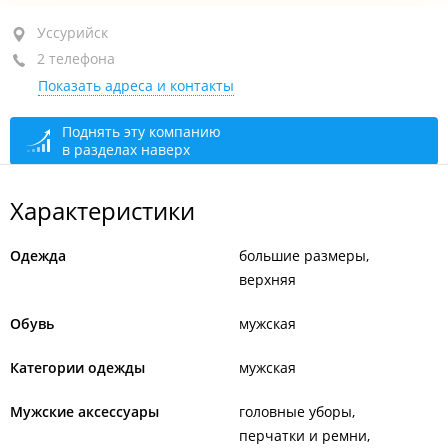
Уссурийск, ул. Плеханова, 61
Уссурийск
2 телефона
ТЦ "Белая гора", 2-й этаж, пав. 204б
Показать адреса и контакты
+7 924 432-48-50
+7 924 325-32-56
Поднять эту компанию
в разделах наверх
сегодня закрыто
Характеристики
Одежда
большие размеры
верхняя
Обувь
мужская
Категории одежды
мужская
Мужские аксессуары
головные уборы
перчатки и ремни