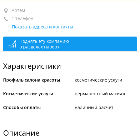
Артём, ул. Кирова, 191
Артём
1 телефон
ТЦ "Сангурай", 2-й этаж, каб. 15
Показать адреса и контакты
+7 924 237-67-56
По предварительной записи
закрыто, откроется в
Поднять эту компанию
в разделах наверх
09:00
Характеристики
Профиль салона красоты
косметические услуги
Косметические услуги
перманентный макияж
Способы оплаты
наличный расчёт
Описание