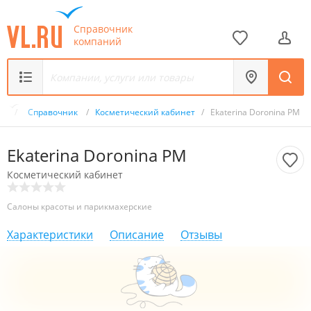
Справочник
компаний
.ru
/
Справочник
/
Косметический кабинет
/
Ekaterina Doronina PM
Ekaterina Doronina PM
Косметический кабинет
Салоны красоты и парикмахерские
Характеристики
Описание
Отзывы