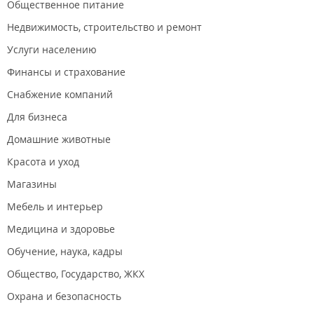
Общественное питание
склоне сопки, из квартир открывается вид на город,
Уссурийский залив, а также вид на вантовый мост на
Недвижимость, строительство и ремонт
остров Русский.
Услуги населению
Продажа квартир ЖК "Эко Сити":
Финансы и страхование
Аккредитация под ипотеку -
ПАО "Сбербанк"
,
ВТБ - 24
(ПАО)
,
АО "Газпромбанк"
,
АО "Россельхозбанк",
АКБ
Снабжение компаний
"
Российский капитал
" ПАО.
Для бизнеса
Посмотреть предложения о продаже квартир в ЖК Эко
Домашние животные
Сити можно на
Farpost
.
Красота и уход
Новости:
2025 год
Магазины
Потенциального застройщика леса на Змеинке
Мебель и интерьер
оштрафовали за ранее заброшенную стройку
.
Медицина и здоровье
Обучение, наука, кадры
Общество, Государство, ЖКХ
Охрана и безопасность