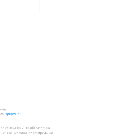
ния?
мо:
spr@VL.ru
лов
ссылка на VL.ru
обязательна.
 только при наличии гиперссылки.