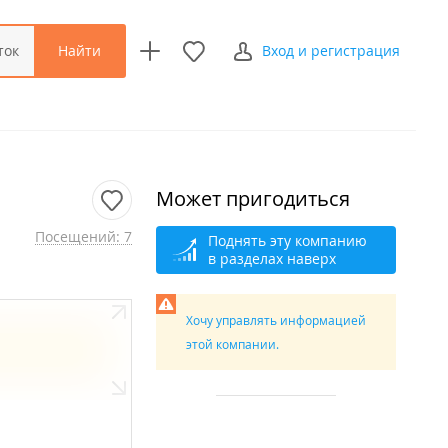
Найти
ток
Вход и регистрация
Может пригодиться
Посещений: 7
Поднять эту компанию
в разделах наверх
Хочу управлять информацией
этой компании.