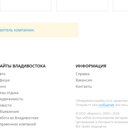
авитель компании.
САЙТЫ ВЛАДИВОСТОКА
ИНФОРМАЦИЯ
вто
Справка
фиша
Вакансии
ино
Контакты
азы отдыха
едвижимость
Обнаружили ошибку, есть предложе
овости
Отправьте нам
сообщение
или пись
бъявления
© ООО «Фарпост», 2003—2026
абота во Владивостоке
При любом использовании материа
Цитирование в Интернете возможно
правочник компаний
Все права защищены.