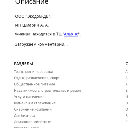
Описание
ООО "Экодом-ДВ".
ИП Шмарин А. А.
Филиал находится в ТЦ "
Альянс
".
Загружаем комментарии...
РАЗДЕЛЫ
Транспорт и перевозки
А
Отдых, развлечения, спорт
А
Общественное питание
К
Недвижимость, строительство и ремонт
Б
Услуги населению
Н
Финансы и страхование
Н
Снабжение компаний
О
Для бизнеса
Р
Домашние животные
С