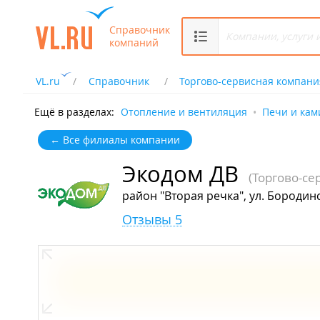
Справочник
компаний
VL.ru
Справочник
Торгово-сервисная компани
Ещё в разделах:
Отопление и вентиляция
Печи и ка
← Все филиалы компании
Экодом ДВ
(Торгово-се
район "Вторая речка", ул. Бородинс
Отзывы 5