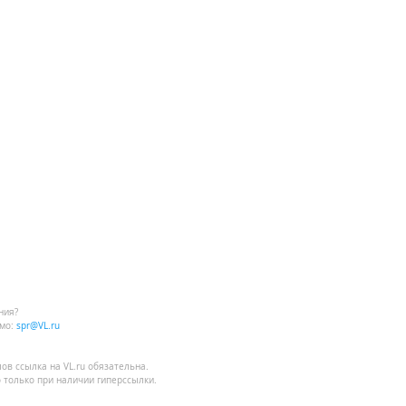
ния?
мо:
spr@VL.ru
лов
ссылка на VL.ru
обязательна.
 только при наличии гиперссылки.