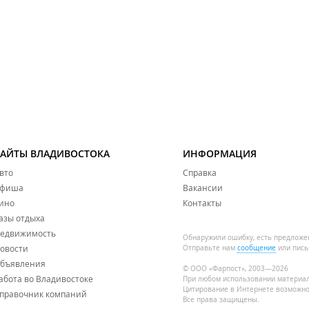
САЙТЫ ВЛАДИВОСТОКА
ИНФОРМАЦИЯ
вто
Справка
фиша
Вакансии
ино
Контакты
азы отдыха
едвижимость
Обнаружили ошибку, есть предложе
овости
Отправьте нам
сообщение
или пись
бъявления
© ООО «Фарпост», 2003—2026
абота во Владивостоке
При любом использовании материа
Цитирование в Интернете возможно
правочник компаний
Все права защищены.