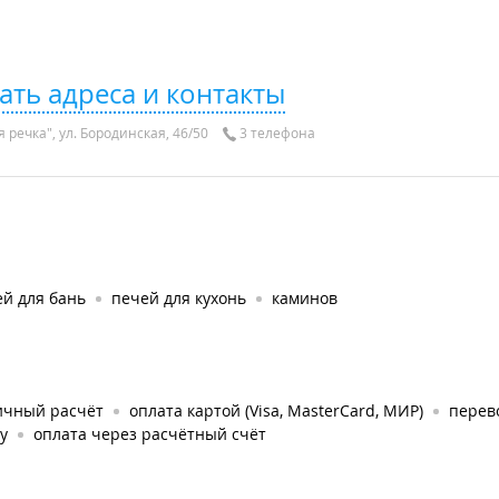
ать адреса и контакты
 речка", ул. Бородинская, 46/50
3 телефона
й для бань
печей для кухонь
каминов
ичный расчёт
оплата картой (Visa, MasterCard, МИР)
перев
у
оплата через расчётный счёт