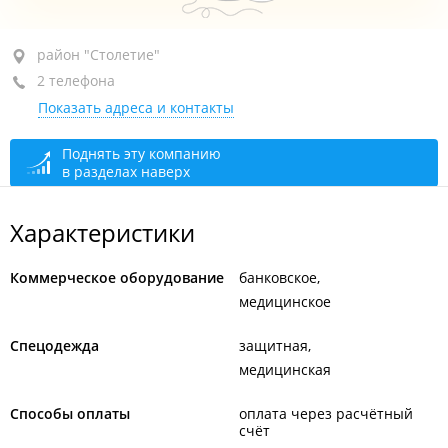
район "Столетие", ул. Волховская, 29
район "Столетие"
2 телефона
оф. 313
Показать адреса и контакты
+7 924 231-81-19
+7 (423) 233-67-95
Поднять эту компанию
в разделах наверх
открыто, закроется через 23 мин.
Характеристики
Коммерческое оборудование
банковское
медицинское
Спецодежда
защитная
медицинская
Способы оплаты
оплата через расчётный
счёт