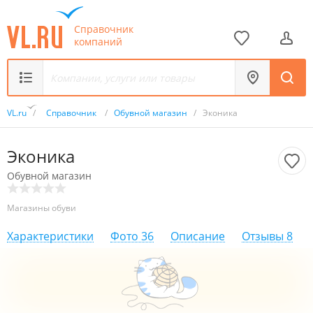
Справочник
компаний
VL.ru
/
Справочник
/
Обувной магазин
/
Эконика
Эконика
Обувной магазин
Магазины обуви
Характеристики
Фото
36
Описание
Отзывы
8