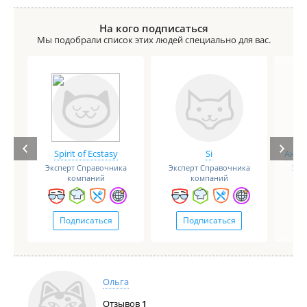
На кого подписаться
Мы подобрали список этих людей специально для вас.
Spirit of Ecstasy
Si
Анге
Эксперт Справочника
Эксперт Справочника
Экс
компаний
компаний
Подписаться
Подписаться
Ольга
Отзывов
1