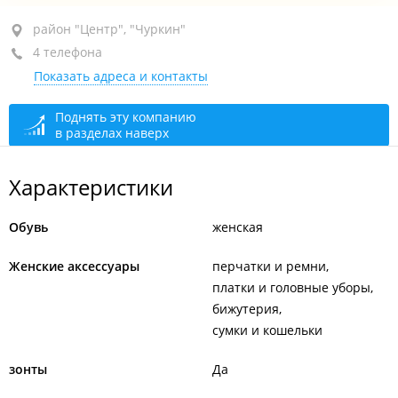
район "Центр", ул. Адмирала Фокина, 20
район "Центр", "Чуркин"
4 телефона
ТЦ "Manera", 3-й этаж
Показать адреса и контакты
+7 (423) 220-99-47
открыто, закроется через 23 мин.
Поднять эту компанию
в разделах наверх
Характеристики
Обувь
женская
Женские аксессуары
перчатки и ремни
платки и головные уборы
бижутерия
сумки и кошельки
зонты
Да