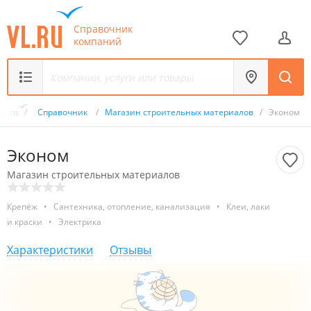
Справочник
компаний
VL.ru
/
Справочник
/
Магазин строительных материалов
/
Эконом
Эконом
Магазин строительных материалов
Крепёж
•
Сантехника, отопление, канализация
•
Клеи, лаки
и краски
•
Электрика
Характеристики
Отзывы