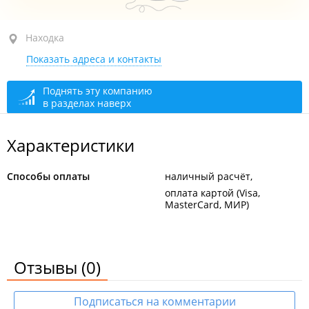
Находка, пр-т Восточный (пос. Береговой), 2А стр. 3
Находка
Показать адреса и контакты
1-й этаж
сегодня закрыто
Поднять эту компанию
в разделах наверх
Характеристики
Способы оплаты
наличный расчёт
оплата картой (Visa,
MasterCard, МИР)
Отзывы
(0)
Подписаться на комментарии