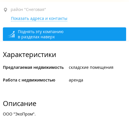
район "Снеговая", ул. Снеговая, 5А
район "Снеговая"
Показать адреса и контакты
сегодня закрыто
Поднять эту компанию
в разделах наверх
Характеристики
Предлагаемая недвижимость
складские помещения
Работа с недвижимостью
аренда
Описание
ООО "ЭкоПром".