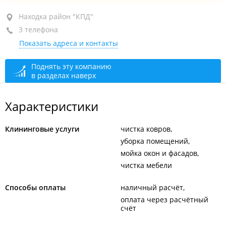
Находка, район "КПД", ул. Шоссейная, 118А
Находка район "КПД"
3 телефона
+7 914 662-33-52
Показать адреса и контакты
+7 902 070-22-44
+7 (4236) 70-22-44
Поднять эту компанию
в разделах наверх
сегодня закрыто
Характеристики
Клининговые услуги
чистка ковров
уборка помещений
мойка окон и фасадов
чистка мебели
Способы оплаты
наличный расчёт
оплата через расчётный
счёт