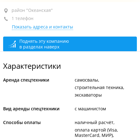
район "Океанская", ул. Маковского, 103А
район "Океанская"
1 телефон
+7 914 792-46-14
Показать адреса и контакты
закрыто, откроется в 09:00
Поднять эту компанию
в разделах наверх
Характеристики
Аренда спецтехники
самосвалы
строительная техника
экскаваторы
Вид аренды спецтехники
с машинистом
Способы оплаты
наличный расчёт
оплата картой (Visa,
MasterCard, МИР)