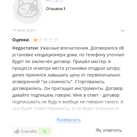
Отзывов
1
17 июля 2020 г.
Оценка:
Недостатки:
Ужасные впечатления. Договорился об
установке кондиционера дома, по телефону уточнил
будет ли заключён договор. Пришёл мастер, в
процессе осмотра места установки отодрал штору,
далее принялся завышать цену от первоначально
оговоренной "за сложность". Сторговались,
договорились. Он притащил инструменты. Договор
давайте подпишем, говорю. Мне в ответ - договор
подписывать не буду и вообще не говорил такого. А
чья будет ответственность, если будет в процессе
работ нанесён ущерб чужому имуществу, например,
Развернуть
из рук что-то выпадет и на машину внизу упадёт (на
днях такая ситуация была в нашем доме),
ответить
Спасибо
3
спрашиваю его. Он раскричался, стал ругаться