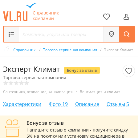
Справочник
компаний
.ru
/
Справочник
/
Торгово-сервисная компания
/
Эксперт Климат
Эксперт Климат
Торгово-сервисная компания
Сантехника, отопление, канализация
•
Вентиляция и климат
Характеристики
Фото
19
Описание
Отзывы
5
Бонус за отзыв
Напишите отзыв о компании - получите скидку
5% на покупку или установку кондиционера в