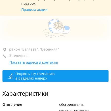
подарок.
Правила акции
район "Баляева", ул. Сабанеева, 13
район "Баляева", "Весенняя"
3 телефона
открыто: 08:00–22:00
Показать адреса и контакты
Поднять эту компанию
в разделах наверх
Характеристики
Отопление
обогреватели
котлы отопления