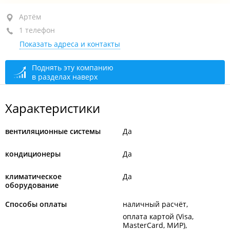
Артём, ул. Кирова, 28
Артём
1 телефон
ТЦ "Дом Быта"
Показать адреса и контакты
+7 953 214-53-01
открыто: 09:00–18:00
Поднять эту компанию
в разделах наверх
Характеристики
вентиляционные системы
Да
кондиционеры
Да
климатическое
Да
оборудование
Способы оплаты
наличный расчёт
оплата картой (Visa,
MasterCard, МИР)