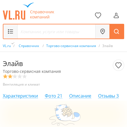
Справочник
компаний
VL.ru
/
Справочник
/
Торгово-сервисная компания
/
Элайв
Элайв
Торгово-сервисная компания
Вентиляция и климат
Характеристики
Фото
21
Описание
Отзывы
3