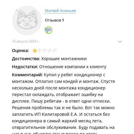
Работа с юр.лицами, выставление счета, предоставление
Матвей Ананьев
всех необходимых закрывающих документов.
Отзывов
1
Филиал находится в ТЦ "
Дом Быта
".
16 августа 2024 г.
Оценка:
Достоинства:
Хорошие монтажники
Недостатки:
Отношение компании к клиенту
Комментарий:
Купил у ребят кондиционер с
монтажом. Оплатил сам кондей и монтаж. Спустя
несколько дней после монтажа кондиционер
перестал охлаждать, отображает ошибку на
дисплее. Пишу ребятам - в ответ одни отписки.
Решения проблемы так и не было. Вот так можно
заплатить ИП Килитаровой Е.А. И остаться без
кондиционера в самый жаркий месяц лета,
отвратительное обслуживание. Буду подавать на
них в суд, обновлю отзыв позже по итогу.