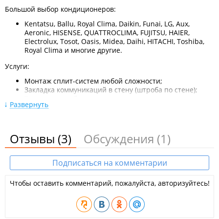
Большой выбор кондиционеров:
Kentatsu, Ballu, Royal Clima, Daikin, Funai, LG, Aux,
Aeronic, HISENSE, QUATTROCLIMA, FUJITSU, HAIER,
Electrolux, Tosot, Oasis, Midea, Daihi, HITACHI, Toshiba,
Royal Clima и многие другие.
Услуги:
Монтаж сплит-систем любой сложности;
Закладка коммуникаций в стену (штроба по стене);
Техническое обслуживание сплит систем;
Развернуть
Расчет и подбор оборудования для помещения;
Заправка Фреоном;
Ремонт.
Отзывы
(3)
Обсуждения
(1)
По завершению монтажа:
Подписаться на комментарии
Заключение договора на месте проведения работ;
Гарантия на установку кондиционера;
Гарантия на сервисное обслуживание техники 1-год;
Чтобы оставить комментарий, пожалуйста, авторизуйтесь!
Гарантия на технику от 3-х до 5-ти лет.
Работа ведется на всей территории г. Владивостока, г.
Артема, пос. Шкотово, пос. Вольно-Надежденска, пригорода.