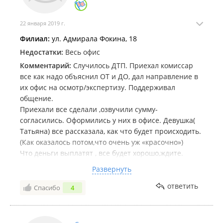
22 января 2019 г.
Филиал:
ул. Адмирала Фокина, 18
Недостатки:
Весь офис
Комментарий:
Случилось ДТП. Приехал комиссар
все как надо объяснил ОТ и ДО, дал направление в
их офис на осмотр/экспертизу. Поддерживал
общение.
Приехали все сделали ,озвучили сумму-
согласились. Оформились у них в офисе. Девушка(
Татьяна) все рассказала, как что будет происходить.
(Как оказалось потом,что очень уж «красочно»)
Что деньги выплатят , все будет хорошо,ждите.
Пока мы «ждали» с моря погоды, по моему, через
Развернуть
месяца 1,5...случилось второе ДТП.
Пришли к ним опять, стояли разводили руками, не
ответить
Спасибо
4
знали,что делать... сказали переговорят с
директором, посоветуются...
Посоветовались! Сказали ДТП объединят (то есть