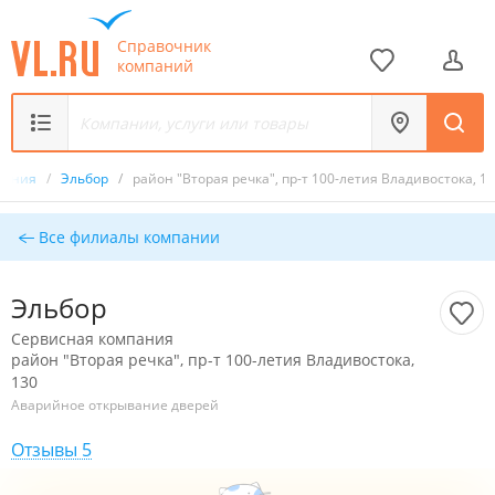
Справочник
компаний
пания
/
Эльбор
/
район "Вторая речка", пр-т 100-летия Владивостока, 1
Все филиалы компании
Эльбор
Сервисная компания
район "Вторая речка", пр-т 100-летия Владивостока,
130
Аварийное открывание дверей
Отзывы 5