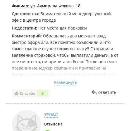
Филиал:
ул. Адмирала Фокина, 18
Достоинства:
Внимательный менеджер, уютный
офис в центре города
Недостатки:
Нет места для парковки
Комментарий:
Обращалась два месяца назад,
быстро оформили, все понятно объяснили и что
самое главное осуществили выплату!! Отправили
заявление страховой, чтобы выплатили деньги, а от
нее ни ответа, ни привета не было. После чего мне
позвонил менеджер компании и пригласил на
выплату, чему я была несказанно рада, потому что
от страховой я так денег и не дождалась, хотя все
Развернуть
документы им отправляли. Потом мне от страховой
ответить
Спасибо
3
пришло направление на ремонт (я к тому времени
уже сама машину отремонтировала), я позвонила в
офис, мне сказали, что никуда уже ехать не нужно,
что уже иск в суд отдали и судятся со страховой
3793842
сами. В общем всем советую этих ребят!
Отзывов
1