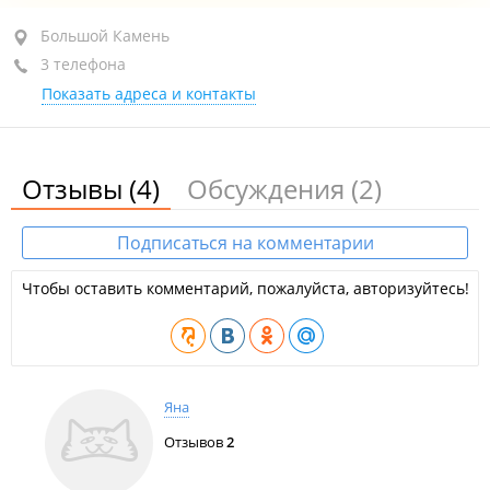
Большой Камень, ул. Подгорная, 3
Большой Камень
3 телефона
+7 (423-35) 5-18-42
Показать адреса и контакты
+7 (423-35) 5-16-70
+7 (423-35) 5-14-47
сегодня закрыто
Отзывы
(4)
Обсуждения
(2)
Подписаться на комментарии
Чтобы оставить комментарий, пожалуйста, авторизуйтесь!
Яна
Отзывов
2