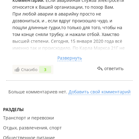
Комментарий:
Если аварийная служба электросети
относится к Вашей организации, то позор Вам.
При любой аварии в аварийку просто не
дозвониться, и , если вдруг произошло чудо, и
пощли длинные гудки,то только для того, чтобы на
том конце сняли трубку, и нажали отбой. Хамство
высшей степени. Сегодня, 15 января 2020 года всё
именно так и происходило. По Карла Маркса 21Г не
было света с 19.00 до 20.40. За полтора часа
Развернуть
набирал раз 30. Сначала просто короткие гудки ( ну
ещё бы - потревожили сон диспетчера), а потом
ответить
Спасибо
3
через 4 длинных гудка сняли и тут же положили
трубку. И всё...
Хамы, неучи, и бездельники.
Больше комментариев нет.
Добавить свой комментарий
РАЗДЕЛЫ
Транспорт и перевозки
Отдых, развлечения, спорт
Общественное питание