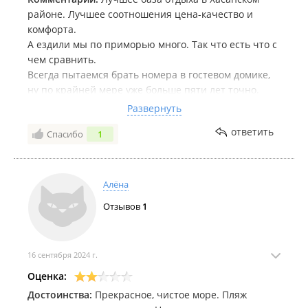
районе. Лучшее соотношения цена-качество и
комфорта.
А ездили мы по приморью много. Так что есть что с
чем сравнить.
Всегда пытаемся брать номера в гостевом домике,
ну по крайней мере уже больше пяти лет точно.
Правда есть проблема, большая проблема заказать
Развернуть
номер в удобное для себя время.
ответить
Спасибо
1
Да обратил внимание, что после отдыха на этой
базе у меня улучшается здоровье. Полгода я себя
точно лучше чувствую. Конечно, не знаю с чем это
связано, но факт есть факт.
Алёна
Отзывов
1
16 сентября 2024 г.
Оценка:
Достоинства:
Прекрасное, чистое море. Пляж