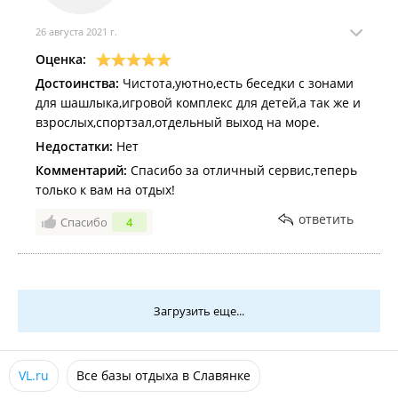
соответствует требованиям.
Комментарий:
26 августа 2021 г.
Устранить скрипоту дверей,
добавить на каждую комнату боксы с посудой и при
Оценка:
выезде можете проверять, что не хватает - платить.
Достоинства:
Чистота,уютно,есть беседки с зонами
Установить кондеры. Так же добавить губки для
для шашлыка,игровой комплекс для детей,а так же и
посуды и для мытья посуды жидкость. Везти это с
взрослых,спортзал,отдельный выход на море.
собой считаю абсурдным.
Недостатки:
Нет
Комментарий:
Спасибо за отличный сервис,теперь
только к вам на отдых!
ответить
Спасибо
4
Загрузить еще...
VL.ru
Все базы отдыха в Славянке