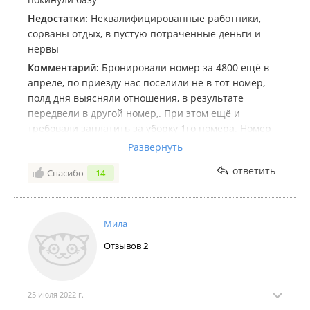
Недостатки:
Неквалифицированные работники,
сорваны отдых, в пустую потраченные деньги и
нервы
Комментарий:
Бронировали номер за 4800 ещё в
апреле, по приезду нас поселили не в тот номер,
полд дня выясняли отношения, в результате
передвели в другой номер,. При этом ещё и
требовали заплатить за уборку 1го номера. Номер
очень не уютный , узкий , такое ощущение что в
Развернуть
хостел засунули, совсем не стоит таких денег, в
ответить
Спасибо
14
итоге мы просто уехали с этой базы через 4 часа,
Никому из своих знакомых не посоветую посещать
данную базу.
Мила
Отзывов
2
25 июля 2022 г.