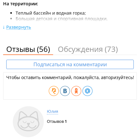
поселка Славянка (поворот налево, так же будет большой
На территории:
дорожный указатель). Затем двигаться до центра Славянки,
Теплый бассейн и водная горка;
далее на пляж Маньчжурка. Общее время в пути: 2,5-3 часа.
Большая детская и спортивная площадки,
волейбольная площадка, теннисный стол;
Развернуть
Летние блоки с горячим душем, умывальниками и
туалетами;
Беспроводной интернет Wi-Fi;
Отзывы
Мангальные зоны.
(56)
Обсуждения
(73)
Платные предложения:
Подписаться на комментарии
Сауна (минимальный заказ — 2 часа).
Парковочное место.
Чтобы оставить комментарий, пожалуйста, авторизуйтесь!
Фитнес-зал.
Аренда беседок: малая и большая.
Прокат шампуров и продажа дров.
Экскурсионная программа:
посещение фермы
пятнистых оленей, озера лотосов Комарова и
Кравцовских водопадов.
Юлия
Организация питания:
Отзывов
1
Кафе расположено на первом этаже. Доступен заказ
комплексного питания или выбор блюд по меню.
Самостоятельное приготовление: оборудованы