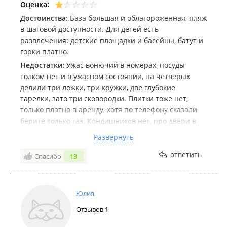
Оценка:
Достоинства:
База большая и облагороженная, пляж
в шаговой доступности. Для детей есть
развлечения: детские площадки и басейны, батут и
горки платно.
Недостатки:
Ужас вонючий в номерах, посуды
толком нет и в ужасном состоянии, на четверых
делили три ложки, три кружки, две глубокие
тарелки, зато три сковородки. Плитки тоже нет,
только платно в аренду, хотя по телефону сказали
берите только газ. Кондишников нет, про двери в
номера вообще слов нет, всё перекошенные
Развернуть
скрипят, стучат, ночью в туалет не ходишь,
терпишь, лишь бы детей не разбудить. На веранде
ответить
Спасибо
13
дверей нет, домики все проходимые и все ходят и
заглядывают. Всюду огромные пауки, ночью
выходишь на веранду и попадаешь в сети. Парковка
Юлия
платная, душ платный, имеется на территории
Отзывов
1
очень маленький магазин, где цена хлеба доходит
до 90 р. Даже терка платная, жесть. Цена за сутки не