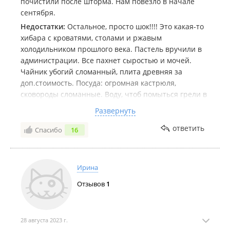
почистили после шторма. Нам повезло в начале
сентября.
Недостатки:
Остальное, просто шок!!!! Это какая-то
хибара с кроватями, столами и ржавым
холодильником прошлого века. Пастель вручили в
администрации. Все пахнет сыростью и мочей.
Чайник убогий сломанный, плита древняя за
доп.стоимость. Посуда: огромная кастрюля,
сковороды сломанные. Воду, чтоб помыться грели в
этой единственной кастрюле. Дверей нет на
Развернуть
веранде. Впечатления, что хозяин понятия не
имеет даже о минимальном сервисе за такие деньги
ответить
Спасибо
16
-4т.р. Тут пишут, что это нормально. Это не
нормально!!!!
Ирина
Отзывов
1
28 августа 2023 г.