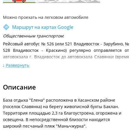
Можно проехать на легковом автомобиле
Маршрут на картах Google
Общественным транспортом
:
Рейсовый автобус № 526 (или 521 Владивосток - Зарубино, №
528 Владивосток - Краскино) регулярно отправляется от
автовокзала г. Владивосток до автовокзала Славянки (время
в пути - 4 часа 30 минут). Далее на такси или пешком до
Развернуть
пляжа Маньчжурка (около 1,5 км.).
Расписание движения междугородних автобусов от
автовокзала Владивосток
.
Описание
На собственном автомобиле:
Двигаться из Владивостока по федеральной трассе,
База отдыха "Елена" расположена в Хасанском районе
повернуть с трассы на село Раздольное, затем двигаться до
(поселок Славянка) на берегу живописной бухты Баклан.
Т-образного поворота и повернуть на нем налево (на мост) в
Территория площадью 2,3 га благоустроена, огорожена и
сторону Хасанского района (есть синий дорожный
освещена. В непосредственной близости находится
указатель). По трассе Раздольное-Хасан двигаться до
широкий песчаный пляж "Маньчжурка".