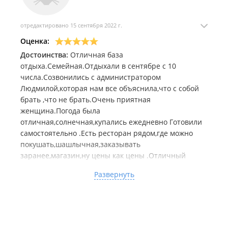
отредактировано 15 сентября 2022 г.
Оценка:
Достоинства:
Отличная база
отдыха.Семейная.Отдыхали в сентябре с 10
числа.Созвонились с администратором
Людмилой,которая нам все объяснила,что с собой
брать ,что не брать.Очень приятная
женщина.Погода была
отличная,солнечная,купались ежедневно Готовили
самостоятельно .Есть ресторан рядом,где можно
покушать,шашлычная,заказывать
заранее,магазин,ну цены как цены .Отличный
бассейн и с морской и теплой водой.На базе очень
Развернуть
чисто,пляж чистят,хотя были после тайфуна.Домик
нормальный,есть туалет,вода,веранда,где мы
ели.Нам все очень понравилось .Никакого
шума,визгов,криков.В основном семейные
пары.Рядом есть скала,камни,можно туда