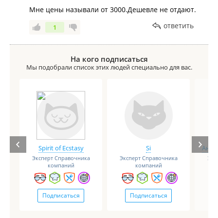
Мне цены называли от 3000.Дешевле не отдают.
ответить
1
На кого подписаться
Мы подобрали список этих людей специально для вас.
Spirit of Ecstasy
Si
Анге
Эксперт Справочника
Эксперт Справочника
Экс
компаний
компаний
Подписаться
Подписаться