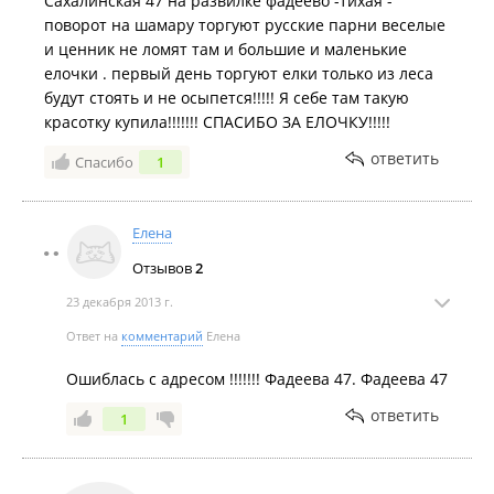
Сахалинская 47 на развилке фадеево -тихая -
поворот на шамару торгуют русские парни веселые
и ценник не ломят там и большие и маленькие
елочки . первый день торгуют елки только из леса
будут стоять и не осыпется!!!!! Я себе там такую
красотку купила!!!!!!! СПАСИБО ЗА ЕЛОЧКУ!!!!!
ответить
Спасибо
1
Елена
Отзывов
2
23 декабря 2013 г.
Ответ на
комментарий
Елена
Ошиблась с адресом !!!!!!! Фадеева 47. Фадеева 47
ответить
1