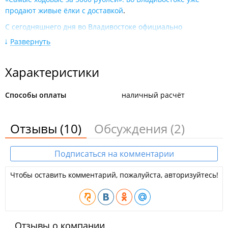
продают живые ёлки с доставкой
.
С сегодняшнего дня во Владивостоке официально
разрешена торговля новогодними ёлками
.
Развернуть
Во Владивостоке объявили новый аукцион по выбору
площадок для торговли новогодними ёлками.
Характеристики
Предпринимателям предлагают 18 площадок для торговли
новогодними ёлками.
Способы оплаты
наличный расчёт
2024 год
Отзывы
(10)
Обсуждения
(2)
Предпринимателям предлагают 18 площадок для торговли
новогодними ёлками
.
«Я всю жизнь здесь торговал»: во Владивостоке активно
Подписаться на комментарии
разгоняют нелегальные елочные базары
.
Чтобы оставить комментарий, пожалуйста, авторизуйтесь!
Из 13 ёлочных базаров во Владивостоке полностью и
вовремя открылись только два
.
Число официальных ёлочных базаров во Владивостоке
увеличилось до 13
.
Отзывы о компании