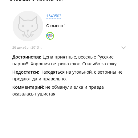
Семь официальных точек продажи новогодних ёлок будут
работать во Владивостоке
.
1540503
Отзывов
1
26 декабря 2013 г.
Достоинства:
Цена приятные, веселые Русские
парни!!! Хорошия ветрина елок. Спасибо за елку.
Недостатки:
Находяться на угольной, с ветрины не
продают да и правельно.
Комментарий:
не обманули елка и правда
оказалась пушистая