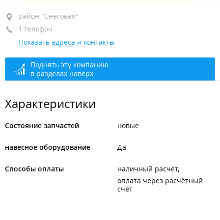
район "Снеговая", ул. Снеговая, 13А
район "Снеговая"
1 телефон
+7 914 973-06-77
Показать адреса и контакты
сегодня закрыто
Поднять эту компанию
в разделах наверх
Характеристики
Состояние запчастей
новые
навесное оборудование
Да
Способы оплаты
наличный расчёт
оплата через расчётный
счёт