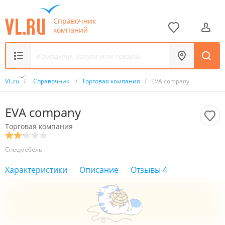
Справочник
компаний
VL.ru
/
Справочник
/
Торговая компания
/
EVA company
EVA company
Торговая компания
Спецмебель
Характеристики
Описание
Отзывы
4