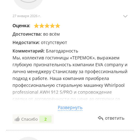
27 января 2026 г.
Оценка:
Достоинства:
во всём
Недостатки:
отсутствуют
Комментарий:
Благодарность
Мы, коллектив гостиницы «ТЕРЕМОК», выражаем
глубокую признательность компании EVA company и
лично менеджеру Станиславу за профессиональный
подход к работе. Наша компания приобрела
профессиональную стиральную машинку Whirlpool
professional AWH 912 S/PRO и сопровождение
сделки от договорённости по цене до отгрузки со
склада тщательно сопровождалось и
Развернуть
контролировалось Станиславом. Сервисом и
ответить
Спасибо
2
покупкой остались очень довольны. Будем сами
пользоваться услугами компании и рекомендовать
друзьям и знакомым.