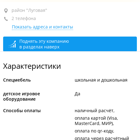
район "Луговая", ул. Новоивановская, 2А
район "Луговая"
2 телефона
оф. 304
Показать адреса и контакты
+7 902 523-95-03
+7 902 523-95-02
Поднять эту компанию
в разделах наверх
сегодня закрыто
Характеристики
Спецмебель
школьная и дошкольная
детское игровое
Да
оборудование
Способы оплаты
наличный расчёт
оплата картой (Visa,
MasterCard, МИР)
оплата по qr-коду
оплата через расчётный