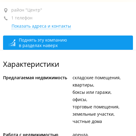
район "Центр", ул. Суханова, 3А
район "Центр"
1 телефон
5-й этаж, каб. 503б
Показать адреса и контакты
+7 908 440-94-99
По предварительному звонку
сегодня закрыто
Поднять эту компанию
в разделах наверх
Характеристики
Предлагаемая недвижимость
складские помещения
квартиры
боксы или гаражи
офисы
торговые помещения
земельные участки
частные дома
Работа с недвижимостью
аренда