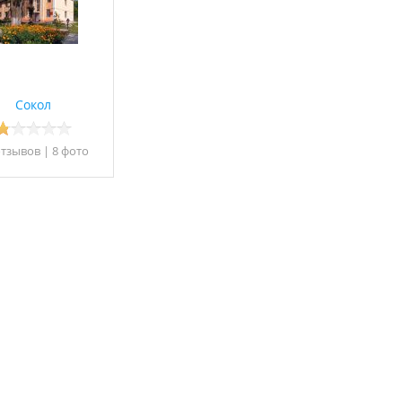
Сокол
отзывов
|
8 фото
имо
 Доехать до с.
алее двигаться по
во к больнице