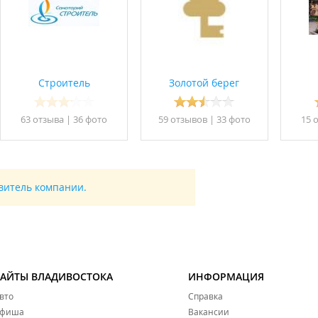
ой. Пятый диетический стол.
Строитель
Золотой берег
63 отзывa
|
36 фото
59 отзывов
|
33 фото
15 
ок-Ольга. Далее до с.Щербаковка на такси (о доставке необход
авитель компании.
оге на Шкотово. После Шкотово – поворот налево на Партизанск.
 налево – На с.Лазо – на с.Фроловка.
- проехать с. Фроловка. По главной трассе доехать до с.Лазо. Д
САЙТЫ ВЛАДИВОСТОКА
ИНФОРМАЦИЯ
с. Щербаковка (351 км). При въезде в село будет поворот напра
вто
Справка
фиша
Вакансии