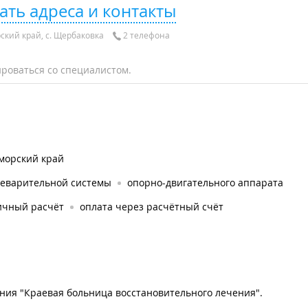
ать адреса и контакты
кий край, с. Щербаковка
2 телефона
роваться со специалистом.
морский край
еварительной системы
опорно-двигательного аппарата
ичный расчёт
оплата через расчётный счёт
ния "Краевая больница восстановительного лечения".