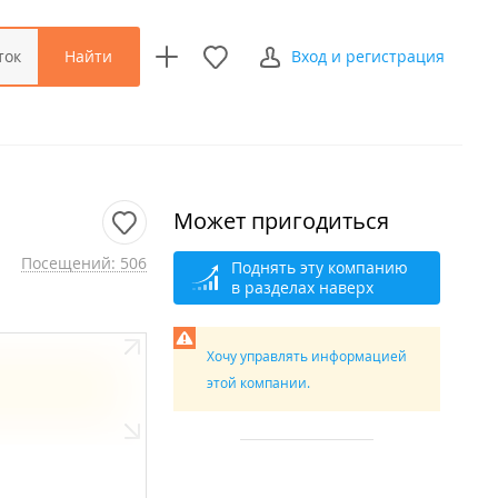
Найти
ток
Вход и регистрация
Может пригодиться
Посещений: 506
Поднять эту компанию
в разделах наверх
Хочу управлять информацией
этой компании.