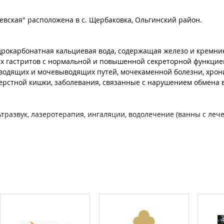
евская" расположена в с. Щербаковка, Ольгинский район.
рокарбонатная кальциевая вода, содержащая железо и кремние
х гастритов с нормальной и повышенной секреторной функцие
водящих и мочевыводящих путей, мочекаменной болезни, хрон
ерстной кишки, заболевания, связанные с нарушением обмена 
ьтразвук, лазеротерапия, ингаляции, водолечение (ванны с ле
ии (сауна).
номера в 2-х этажных корпусах. В каждом номере имеются сп
е .