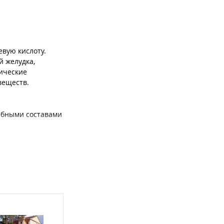
вую кислоту.
й желудка,
ические
веществ.
чебными составами
альные места,