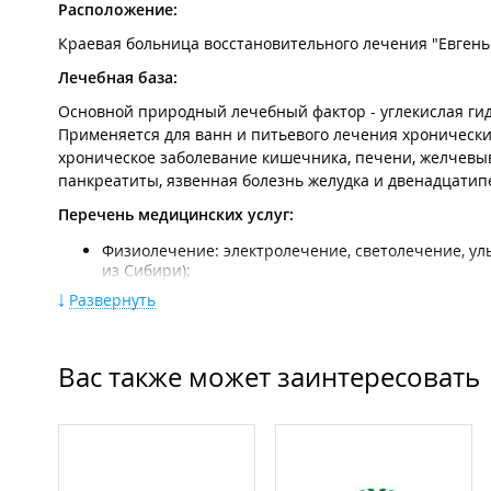
Расположение:
Краевая больница восстановительного лечения "Евгень
Лечебная база:
Основной природный лечебный фактор - углекислая гид
Применяется для ванн и питьевого лечения хронически
хроническое заболевание кишечника, печени, желчевы
панкреатиты, язвенная болезнь желудка и двенадцатип
Перечень медицинских услуг:
Физиолечение: электролечение, светолечение, ул
из Сибири);
Медицинский массаж;
Развернуть
Ультразвуковая диагностика;
Кислородный коктейль;
Кабинет лечебной физкультуры;
Суховоздушная ванна в гипертермальном помещен
Вас также может заинтересовать
Проживание:
Для проживания отдыхающим предлагаются 2-х местные 
тумбочки. Санузел общий на несколько номеров на этаж