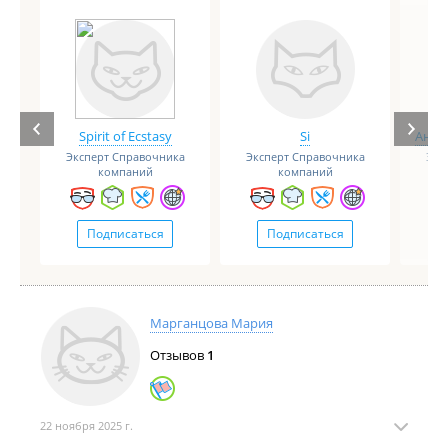
Spirit of Ecstasy
Si
Анге
Эксперт Справочника
Эксперт Справочника
Экс
компаний
компаний
Подписаться
Подписаться
Марганцова Мария
Отзывов
1
22 ноября 2025 г.