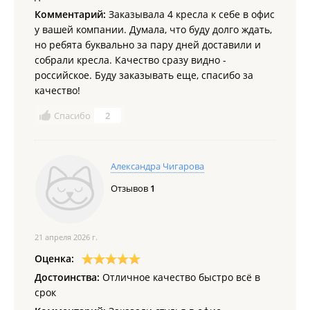
Детская мебель;
Комментарий:
Заказывала 4 кресла к себе в офис
Компьютерные столы;
у вашей компании. Думала, что буду долго ждать,
Гостиничная мебель и т. п.
но ребята буквально за пару дней доставили и
собрали кресла. Качество сразу видно -
российское. Буду заказывать еще, спасибо за
качество!
Спасибо
2
Александра Чигарова
Отзывов
1
21 апреля 2026 г.
Оценка:
Достоинства:
Отличное качество быстро всё в
срок