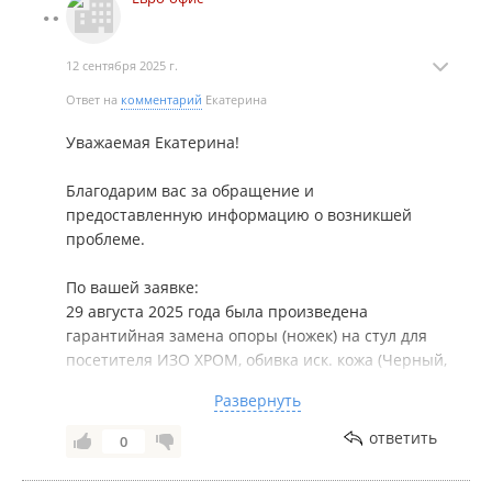
12 сентября 2025 г.
Ответ на
комментарий
Екатерина
Уважаемая Екатерина!
Благодарим вас за обращение и
предоставленную информацию о возникшей
проблеме.
По вашей заявке:
29 августа 2025 года была произведена
гарантийная замена опоры (ножек) на стул для
посетителя ИЗО ХРОМ, обивка иск. кожа (Черный,
V-4). Вам был передан новый комплект ножек
Развернуть
взамен дефектного.
ответить
0
Причина дефекта:
Мы подтверждаем, что деформация в области