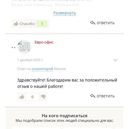
более чем довольны. Рекомендую
этот магазин тем, кто готов немного
Развернуть
подождать ради хорошего продукта.
ответить
Спасибо
1
Евро-офис
1 декабря 2025 г.
Ответ на
комментарий
Максим
Здравствуйте! Благодарим вас за положительный
отзыв о нашей работе!
ответить
0
На кого подписаться
Мы подобрали список этих людей специально для вас.