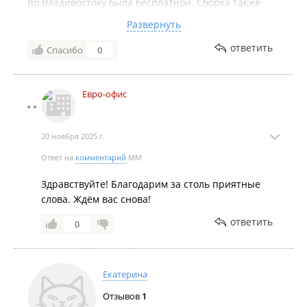
по Владивостоку была бесплатной. Сборка также
прошла без проблем, ребята быстро и качественно
Развернуть
всё установили, а упаковку вывезли сразу после.
Особенно приятно, что мне предложили
ответить
Спасибо
0
бесплатную разработку дизайн-проекта, что
значительно упростило выбор. Рекомендую эту
компанию всем, кто ищет качественную офисную
Евро-офис
мебель! Обязательно обращусь снова.
20 ноября 2025 г.
Ответ на
комментарий
MM
Здравствуйте! Благодарим за столь приятные
слова. Ждём вас снова!
ответить
0
Екатерина
Отзывов
1