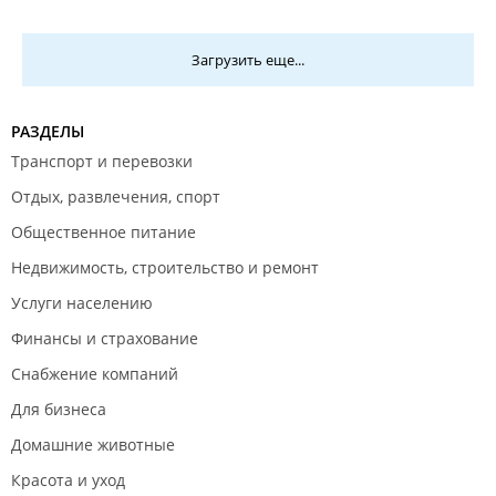
сварного шва, которую вы зафиксировали на
фото, является известным производственным
Загрузить еще...
недостатком для данной конкретной модели.
Наша служба контроля качества ведет статистику
подобных случаев, и мы активно работаем с
РАЗДЕЛЫ
поставщиком над устранением этой проблемы.
Транспорт и перевозки
Наши рекомендации:
Отдых, развлечения, спорт
Несмотря на замену, мы рекомендуем
Общественное питание
эксплуатировать стул с учетом его конструкции
— избегать сильных перегрузок и механических
Недвижимость, строительство и ремонт
воздействий на соединения (например,
Услуги населению
раскачивания на двух ножках).
Финансы и страхование
Приносим извинения за доставленные
Снабжение компаний
неудобства и благодарим за понимание.
Для бизнеса
Домашние животные
Красота и уход