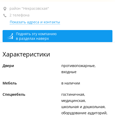
район "Некрасовская", ул. Некрасовская, 94
район "Некрасовская"
2 телефона
2-й этаж
Показать адреса и контакты
+7 904 629-99-89
директор
сегодня закрыто
Поднять эту компанию
в разделах наверх
Характеристики
Двери
противопожарные
входные
Мебель
в наличии
Спецмебель
гостиничная
медицинская
школьная и дошкольная
оборудование аудиторий,