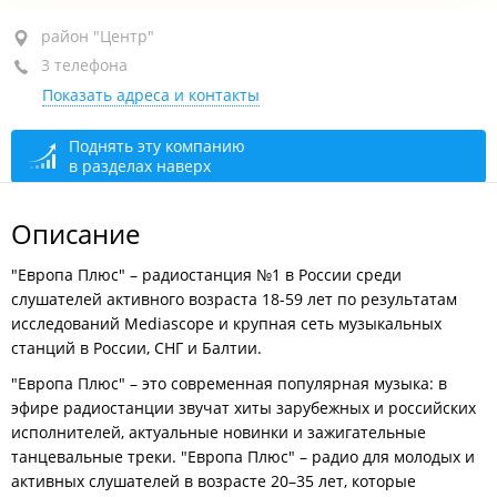
район "Центр", ул. Светланская, 59
район "Центр"
3 телефона
оф. 3
Показать адреса и контакты
+7 (423) 242-20-20
рекламная служба
+7 (423) 242-20-40
бухгалтерия
Поднять эту компанию
в разделах наверх
+7 (423) 243-17-17
прямой эфир
сегодня закрыто
Описание
"Европа Плюс" – радиостанция №1 в России среди
слушателей активного возраста 18-59 лет по результатам
исследований Mediascope и крупная сеть музыкальных
станций в России, СНГ и Балтии.
"Европа Плюс" – это современная популярная музыка: в
эфире радиостанции звучат хиты зарубежных и российских
исполнителей, актуальные новинки и зажигательные
танцевальные треки. "Европа Плюс" – радио для молодых и
активных слушателей в возрасте 20–35 лет, которые