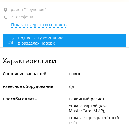
район "Трудовое", ул. Клары Цеткин, 41
район "Трудовое"
2 телефона
+7 914 792-30-17
Показать адреса и контакты
+7 914 717-94-97
открыто: 09:00–18:00
Поднять эту компанию
в разделах наверх
Характеристики
Состояние запчастей
новые
навесное оборудование
Да
Способы оплаты
наличный расчёт
оплата картой (Visa,
MasterCard, МИР)
оплата через расчётный
счёт