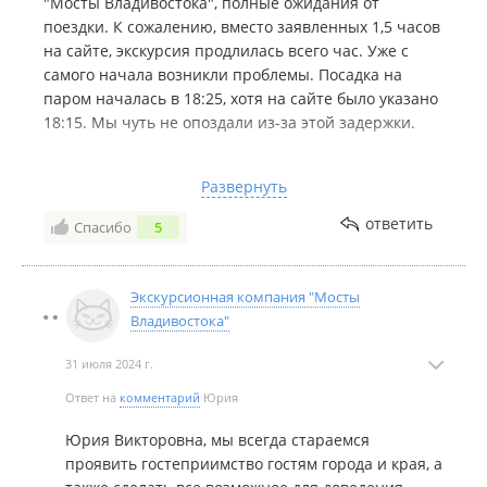
"Мосты Владивостока", полные ожидания от
поездки. К сожалению, вместо заявленных 1,5 часов
на сайте, экскурсия продлилась всего час. Уже с
самого начала возникли проблемы. Посадка на
паром началась в 18:25, хотя на сайте было указано
18:15. Мы чуть не опоздали из-за этой задержки.
До этого мама звонила в кассы и спрашивала, нужно
Развернуть
ли печатать билеты, на что ей ответили, что нет.
Приехав на место, на кассе девушку подтвердила
ответить
Спасибо
5
это. Однако, на входе нам сказали, что билеты
печатать необходимо. Опять же, из-за этой
неразберихи мы опоздали на паром.
Экскурсионная компания "Мосты
Владивостока"
Сотрудница Вероника, вместо того, чтобы
извиниться за неудобства, отправила нас на сайт,
31 июля 2024 г.
где, по ее словам, "все написано". Мы были в шоке
Ответ на
комментарий
Юрия
от ее непрофессионального поведения и грубости.
Юрия Викторовна, мы всегда стараемся
К тому же, место сбора было в ужасном состоянии.
проявить гостеприимство гостям города и края, а
Повсюду валяются бутылки и огрызки. Создалось