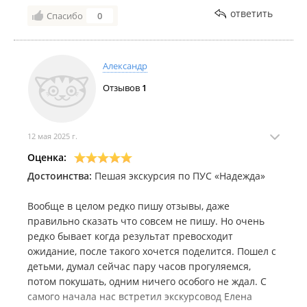
данной организации перезвонил и отменил поездку
ответить
Спасибо
0
без объяснения причины. Альтернативную дату
поездки представитель Организатора не захотел
обсуждать.
Александр
Порекомендовали только заранее билеты не
Отзывов
1
покупать, а приобретать непосредственно перед
поездкой (хотя на официальном сайте и сайте vl.ru
есть возможность приобрести с внесением 100%
предоплаты).
12 мая 2025 г.
Итог:
Оценка:
Деньги вернут, но организатор отправит их в
Достоинства:
Пешая экскурсия по ПУС «Надежда»
течение двух дней, а дальше все зависит от банка,
возможно будем ждать 30 дней.
Вообще в целом редко пишу отзывы, даже
Через данного организатора морских прогулок
правильно сказать что совсем не пишу. Но очень
оформлять билеты больше нет никакого желания и
редко бывает когда результат превосходит
тем более рекомендовать компанию другим людям.
ожидание, после такого хочется поделится. Пошел с
детьми, думал сейчас пару часов прогуляемся,
потом покушать, одним ничего особого не ждал. С
самого начала нас встретил экскурсовод Елена