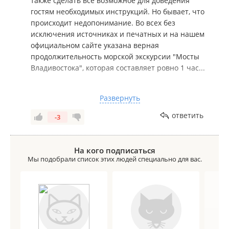
также сделать все возможное для доведения
очень неприятное впечатление.
гостям необходимых инструкций. Но бывает, что
происходит недопонимание. Во всех без
Мы оставили жалобу, но уверены, что ничего не
исключения источниках и печатных и на нашем
изменится. "Мосты Владивостока" оказались
официальном сайте указана верная
разочарованием и не стоят своих денег. Не
продолжительность морской экскурсии "Мосты
рекомендуем эту экскурсию никому!
Владивостока", которая составляет ровно 1 час...
В тот день по техническим причинам начало
Развернуть
сеанса было немного сдвинуто, о чем оповещали
гостей данной экскурсии в терминале по громкой
ответить
-3
связи.
Также, при покупке экскурсий ONLINE печатать
На кого подписаться
билеты действительно не требуется, гости
Мы подобрали список этих людей специально для вас.
должны загрузить электронный билет и
сохранить его себе на устройство, чтобы
предъявить при посадке. К сожалению, мы не
можем отвечать за актуальность операционного
обеспечения устройств, и иногда гости не
справляются с этой задачей по независящим от