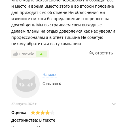
пребывания в терминале большого количества
и место и время Вместо этого 8 во второй половине
иностранных граждан из соседней страны
дня приходит смс об отмене Ни объяснения ни
требуется какое-то время. Посадка на Вашу
извините ни хотя бы предложение о переносе на
экскурсию происходила сразу после их
другой день Мы выстраиваем свои выходные
отправления, поэтому и произошла задержка.
делаем планы на отдых доверяемся как нас уверяли
Тем не менее мы приняли к сведению эти
профессионалам а в ответ тишина Не советую
замечания и будем стараться над их
никому обратиться в эту компанию
усовершенствованием.
ответить
Спасибо
4
Благодарим Вас за понимание и надеемся вновь
увидеть в списке наших гостей!
Наталья
С уважением, экскурсионная компания "Мосты
Владивостока".
Отзывов
4
27 августа 2023 г.
Оценка:
Достоинства:
В тексте