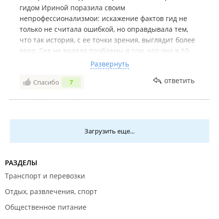
гидом Ириной поразила своим
непрофессионализмои: искажение фактов гид не
только не считала ошибкой, но оправдывала тем,
что так история, с ее точки зрения, выглядит более
ярко. Гид не видела проблемы в том, что она в 10
раз уменьшила число русских бойцов в
Развернуть
Петропавловской осаде, с ее точки зрения 12
ответить
Спасибо
7
часовой пушечный выстрел нужен был для того,
чтобы Петр Первый проснулся после
послеобеденного сна и еще много чего. А уж речь!!!
Грамматические и речевые оибки бесчисленны!
Такой текст надо давать школьникам, чтобы
Загрузить еще...
объяснять, как говорить не надо! На замечание гид
реагировала агрессивно, настаивала на своей точке
зрения, хотя ее источников назвать не смогла. Если
РАЗДЕЛЫ
она действительно сертифицированный гид, то это
Транспорт и перевозки
просто позор.
Отдых, развлечения, спорт
Общественное питание