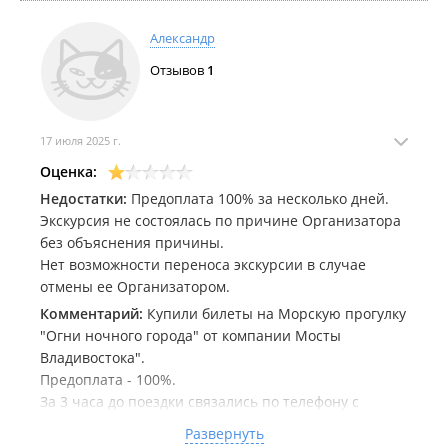
примерно 4-5 часов а дорога примерно 2,5 часа.
Александр
Отзывов
1
17 июля 2025 г.
Оценка:
Недостатки:
Предоплата 100% за несколько дней.
Экскурсия не состоялась по причине Организатора
без объяснения причины.
Нет возможности переноса экскурсии в случае
отмены ее Организатором.
Комментарий:
Купили билеты на Морскую прогулку
"Огни ночного города" от компании Мосты
Владивостока".
Предоплата - 100%.
За 3 часа до поездки связались по телефону с
представителем организации, поездка была
Развернуть
подтверждена. Однако через час представитель