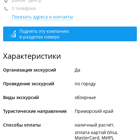
район "Центр", ул. Корабельная набережная, 6П
район "Центр"
3 телефона
причал 36
Показать адреса и контакты
+7 (423) 299-95-90
+7 904 629-95-90
Поднять эту компанию
в разделах наверх
+7 984 190-22-99
Прием звонков
сегодня закрыто
Характеристики
Организация экскурсий
Да
Проведение экскурсий
по городу
Виды экскурсий
обзорные
Туристические направления
Приморский край
Способы оплаты
наличный расчёт
оплата картой (Visa,
MasterCard, МИР)