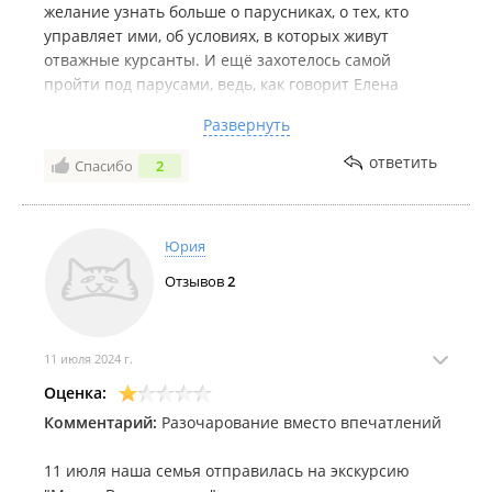
желание узнать больше о парусниках, о тех, кто
управляет ими, об условиях, в которых живут
отважные курсанты. И ещё захотелось самой
пройти под парусами, ведь, как говорит Елена
Ивановна, нет ничего более замечательного и
Развернуть
потрясающего, чем идти под парусом.
Недостатки:
недостатков нет
ответить
Спасибо
2
Комментарий:
Хочется, чтобы экскурсии на
"Надежду" были регулярными, чтобы можно было
побывать на паруснике с друзьями, детьми и
Юрия
внуками.
Отзывов
2
11 июля 2024 г.
Оценка:
Комментарий:
Разочарование вместо впечатлений
11 июля наша семья отправилась на экскурсию