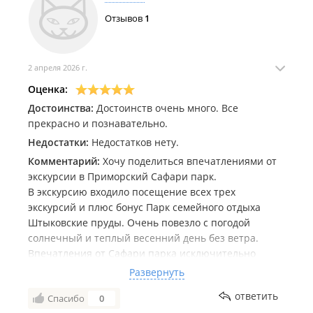
Отзывов
1
2 апреля 2026 г.
Оценка:
Достоинства:
Достоинств очень много. Все
прекрасно и познавательно.
Недостатки:
Недостатков нету.
Комментарий:
Хочу поделиться впечатлениями от
экскурсии в Приморский Сафари парк.
В экскурсию входило посещение всех трех
экскурсий и плюс бонус Парк семейного отдыха
Штыковские пруды. Очень повезло с погодой
солнечный и теплый весенний день без ветра.
Впечатления от Сафари парка исключительно
восторженные. В первой экскурсии содержатся
Развернуть
хищники и довольно милые олени и косули. На
ответить
Спасибо
0
хищников можно посмотреть с мостиков а среди