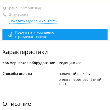
район "Эгершельд", ул. Бестужева, 21А
район "Эгершельд"
2 телефона
оф. 108
Показать адреса и контакты
+7 924 730-48-05
+7 924 730-36-62
Поднять эту компанию
в разделах наверх
закрыто, откроется в 10:00
Характеристики
Коммерческое оборудование
медицинское
Способы оплаты
наличный расчёт
оплата через расчётный
счёт
Описание