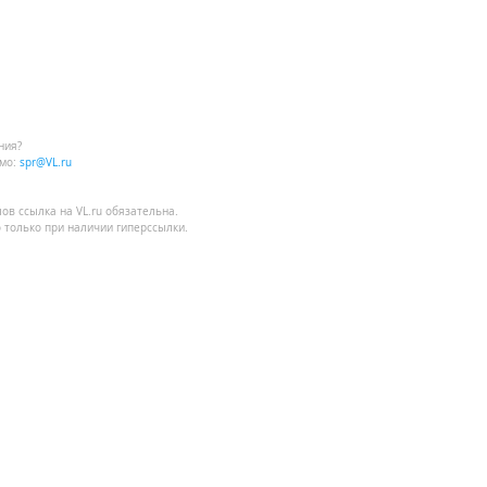
ния?
мо:
spr@VL.ru
лов
ссылка на VL.ru
обязательна.
 только при наличии гиперссылки.