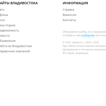
САЙТЫ ВЛАДИВОСТОКА
ИНФОРМАЦИЯ
вто
Справка
фиша
Вакансии
ино
Контакты
азы отдыха
едвижимость
Обнаружили ошибку, есть предложе
овости
Отправьте нам
сообщение
или пись
бъявления
© ООО «Фарпост», 2003—2026
абота во Владивостоке
При любом использовании материа
Цитирование в Интернете возможно
правочник компаний
Все права защищены.