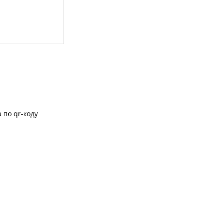
 по qr-коду