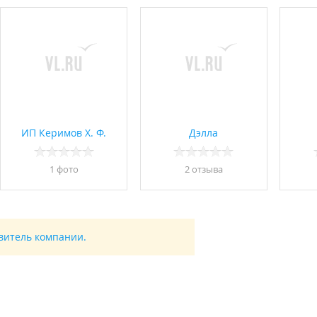
ИП Керимов Х. Ф.
Дэлла
1 фото
2 отзывa
авитель компании.