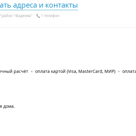
ать адреса и контакты
район "Фадеева"
1 телефон
ичный расчёт
оплата картой (Visa, MasterCard, МИР)
оплата
я дома.