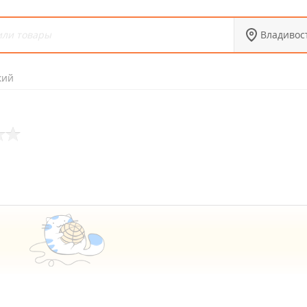
Владивос
кий