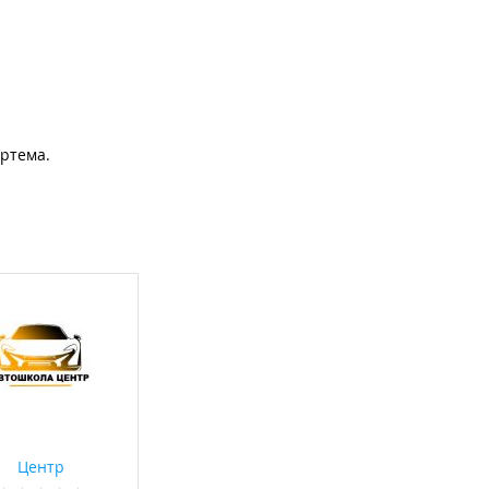
ртема.
Центр