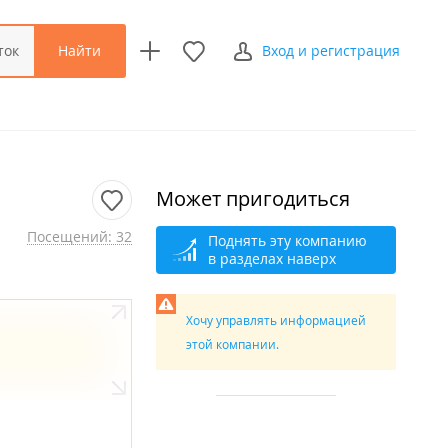
Найти
ток
Вход и регистрация
Может пригодиться
Посещений: 32
Поднять эту компанию
в разделах наверх
Хочу управлять информацией
этой компании.