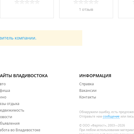
1 отзыв
авитель компании.
САЙТЫ ВЛАДИВОСТОКА
ИНФОРМАЦИЯ
вто
Справка
фиша
Вакансии
ино
Контакты
азы отдыха
едвижимость
Обнаружили ошибку, есть предложе
овости
Отправьте нам
сообщение
или пись
бъявления
© ООО «Фарпост», 2003—2026
абота во Владивостоке
При любом использовании материа