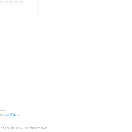
ния?
мо:
spr@VL.ru
лов
ссылка на VL.ru
обязательна.