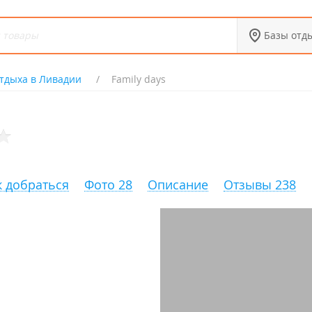
Базы отд
тдыха в Ливадии
Family days
к добраться
Фото 28
Описание
Отзывы 238