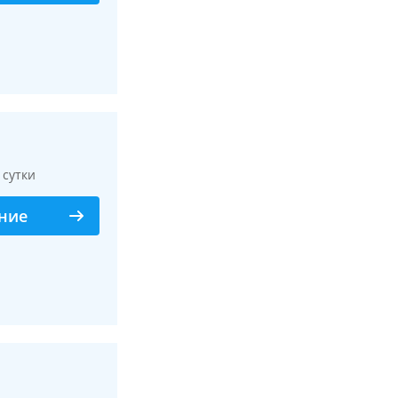
/ сутки
ние
Смотреть все фото