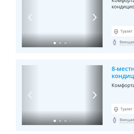
Комфорта
кондици
Туалет
Вмещает
8-мест
конди
Комфорта
Туалет
Вмещает