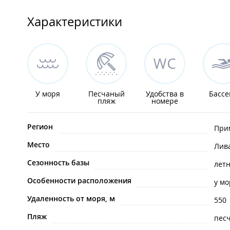
Характеристики
У моря
Песчаный
Удобства в
Бассе
пляж
номере
Регион
При
Место
Лив
Сезонность базы
лет
Особенности расположения
у мо
Удаленность от моря, м
550
Пляж
пес