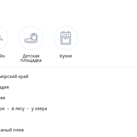
йн
Детская
Кухня
площадка
морский край
адия
няя
ря
в лесу
у озера
чаный пляж