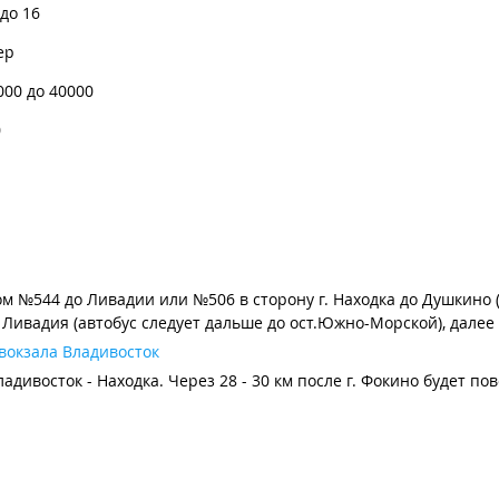
 до 16
ер
000 до 40000
0
ом №544 до Ливадии или №506 в сторону г. Находка до Душкино (
Ливадия (автобус следует дальше до ост.Южно-Морской), далее 
вокзала Владивосток
адивосток - Находка. Через 28 - 30 км после г. Фокино будет п