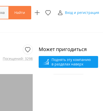
Найти
ыха
Вход и регистрация
Может пригодиться
Посещений: 3298
Поднять эту компанию
в разделах наверх