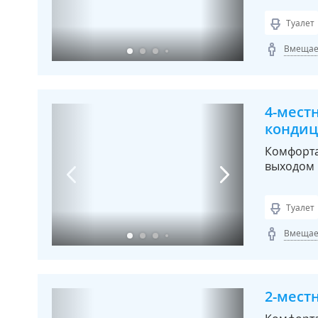
Туалет
Вмещает
4-мест
конди
Комфорта
выходом 
Туалет
Вмещает
2-мест