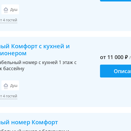
Душ
 4 гостей
ный Комфорт с кухней и
ционером
от
11 000
₽
бельный номер с кухней 1 этаж с
к бассейну
Описа
Душ
 4 гостей
ный номер Комфорт