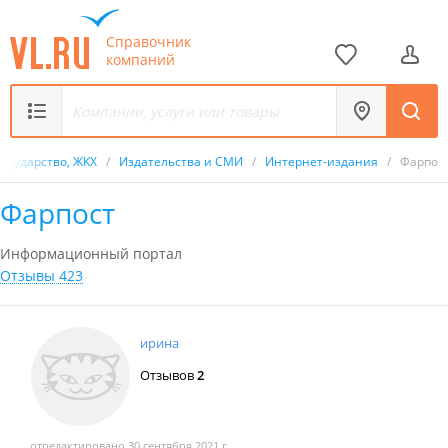
Справочник
компаний
Государство, ЖКХ
/
Издательства и СМИ
/
Интернет-издания
/
Фарпос
Фарпост
Информационный портал
Отзывы 423
ирина
Отзывов
2
отредактировано 30 сентября 2021 г.