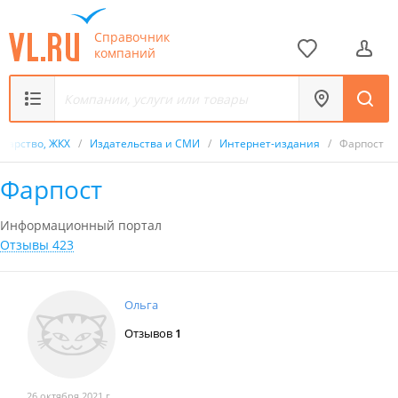
Справочник
компаний
ударство, ЖКХ
/
Издательства и СМИ
/
Интернет-издания
/
Фарпост
Фарпост
Информационный портал
Отзывы 423
Ольга
Отзывов
1
26 октября 2021 г.