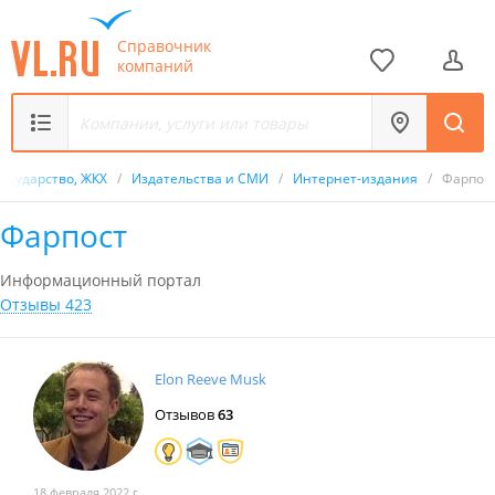
Справочник
компаний
Государство, ЖКХ
/
Издательства и СМИ
/
Интернет-издания
/
Фарпос
Фарпост
Информационный портал
Отзывы 423
Elon Reeve Musk
Отзывов
63
18 февраля 2022 г.