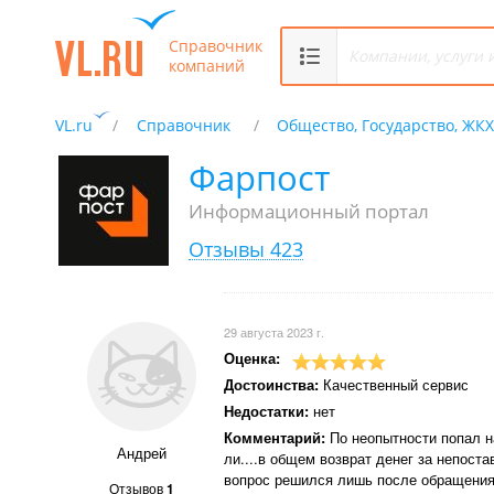
Справочник
компаний
VL.ru
Справочник
Общество, Государство, ЖК
Фарпост
Информационный портал
Отзывы 423
29 августа 2023 г.
Оценка:
Достоинства:
Качественный сервис
Недостатки:
нет
Комментарий:
По неопытности попал н
Андрей
ли....в общем возврат денег за непост
вопрос решился лишь после обращения
Отзывов
1