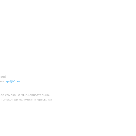
ния?
мо:
spr@VL.ru
лов
ссылка на VL.ru
обязательна.
 только при наличии гиперссылки.