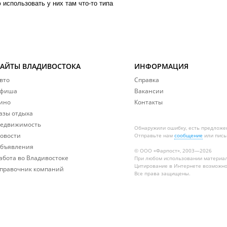
использовать у них там что-то типа
САЙТЫ ВЛАДИВОСТОКА
ИНФОРМАЦИЯ
вто
Справка
фиша
Вакансии
ино
Контакты
азы отдыха
едвижимость
Обнаружили ошибку, есть предложе
овости
Отправьте нам
сообщение
или пись
бъявления
© ООО «Фарпост», 2003—2026
абота во Владивостоке
При любом использовании материа
Цитирование в Интернете возможно
правочник компаний
Все права защищены.