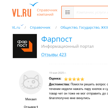
Справочник
компаний
VL.ru
Справочник
Общество, Государство, ЖК
Фарпост
Информационный портал
Отзывы 423
19 мая 2025 г.
Оценка:
Достоинства:
Помогли решить вопрос с
течении недели нажать пару кнопок и с
товар чет он тоже не мог отправить до
благополучно мне венулись
Михаил
Отзывов
1