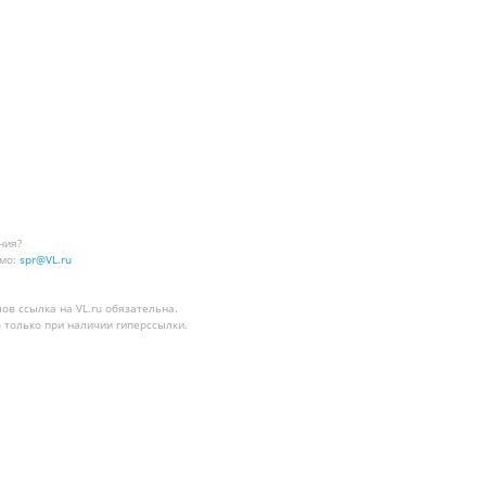
ния?
мо:
spr@VL.ru
лов
ссылка на VL.ru
обязательна.
 только при наличии гиперссылки.