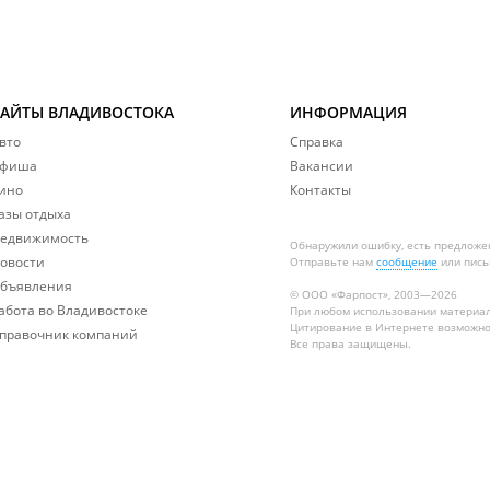
САЙТЫ ВЛАДИВОСТОКА
ИНФОРМАЦИЯ
вто
Справка
фиша
Вакансии
ино
Контакты
азы отдыха
едвижимость
Обнаружили ошибку, есть предложе
овости
Отправьте нам
сообщение
или пись
бъявления
© ООО «Фарпост», 2003—2026
абота во Владивостоке
При любом использовании материа
Цитирование в Интернете возможно
правочник компаний
Все права защищены.