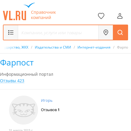
Справочник
компаний
Государство, ЖКХ
/
Издательства и СМИ
/
Интернет-издания
/
Фарпос
Фарпост
Информационный портал
Отзывы 423
Игорь
Отзывов
1
31 марта 2015 г.