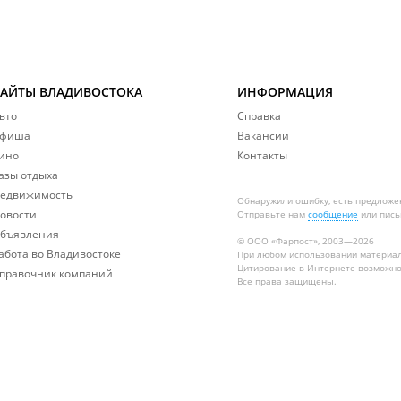
САЙТЫ ВЛАДИВОСТОКА
ИНФОРМАЦИЯ
вто
Справка
фиша
Вакансии
ино
Контакты
азы отдыха
едвижимость
Обнаружили ошибку, есть предложе
овости
Отправьте нам
сообщение
или пись
бъявления
© ООО «Фарпост», 2003—2026
абота во Владивостоке
При любом использовании материа
Цитирование в Интернете возможно
правочник компаний
Все права защищены.