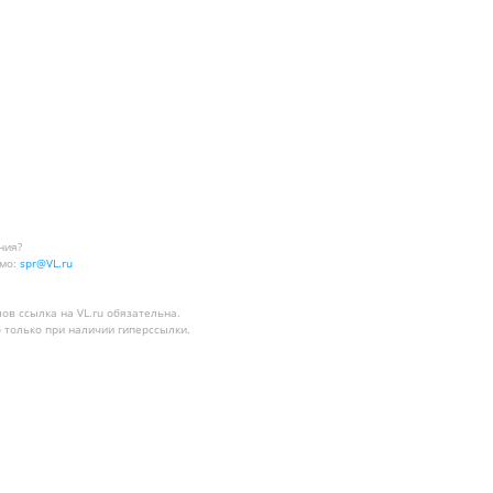
ния?
мо:
spr@VL.ru
лов
ссылка на VL.ru
обязательна.
 только при наличии гиперссылки.