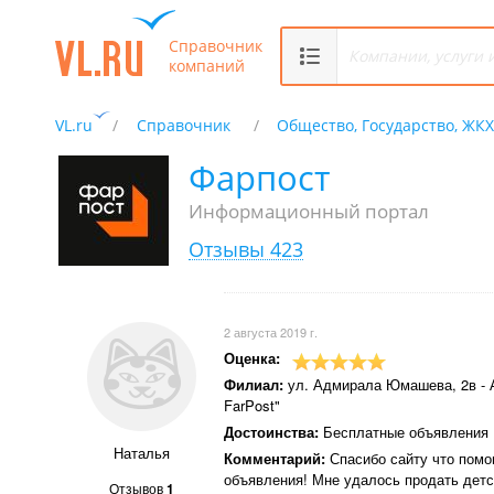
Справочник
компаний
VL.ru
Справочник
Общество, Государство, ЖК
Фарпост
Информационный портал
Отзывы 423
2 августа 2019 г.
Оценка:
Филиал:
ул. Адмирала Юмашева, 2в - 
FarPost"
Достоинства:
Бесплатные объявления
Наталья
Комментарий:
Спасибо сайту что помо
объявления! Мне удалось продать детс
Отзывов
1