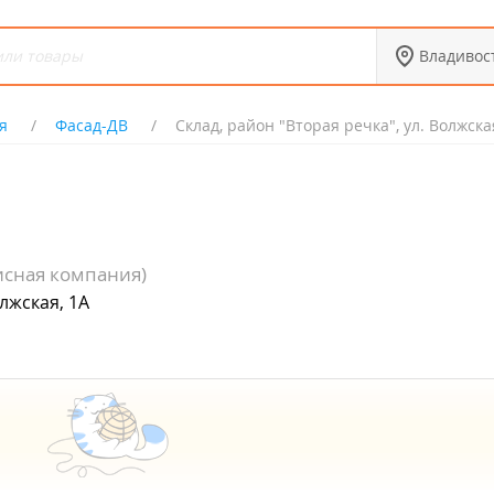
Владивос
я
Фасад-ДВ
Склад, район "Вторая речка", ул. Волжска
исная компания)
олжская, 1А