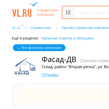
Справочник
компаний
VL.ru
Справочник
Торгово-сервисная компани
Ещё в разделах:
Наружная отделка и облицовка
← Все филиалы компании
Фасад-ДВ
(Торгово-серв
Склад, район "Вторая речка", ул. В
Отзывы