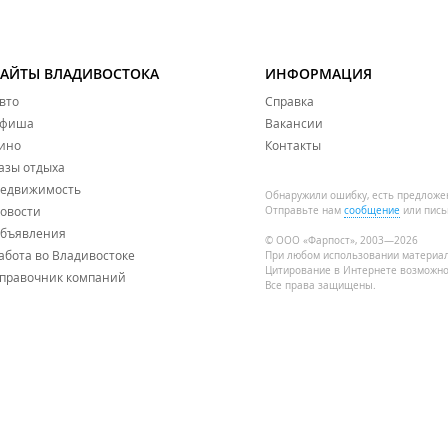
САЙТЫ ВЛАДИВОСТОКА
ИНФОРМАЦИЯ
вто
Справка
фиша
Вакансии
ино
Контакты
азы отдыха
едвижимость
Обнаружили ошибку, есть предложе
овости
Отправьте нам
сообщение
или пись
бъявления
© ООО «Фарпост», 2003—2026
абота во Владивостоке
При любом использовании материа
Цитирование в Интернете возможно
правочник компаний
Все права защищены.