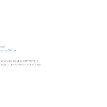
ния?
мо:
spr@VL.ru
лов
ссылка на VL.ru
обязательна.
 только при наличии гиперссылки.