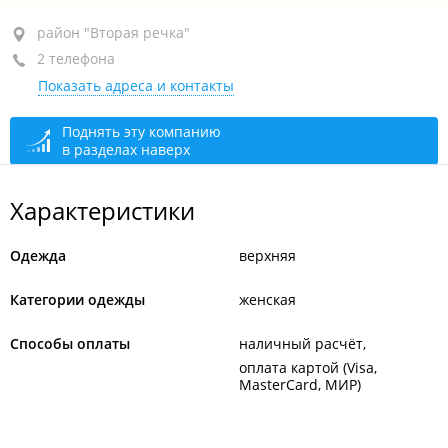
район "Вторая речка", ул. Русская, 19В
район "Вторая речка"
2 телефона
ТЦ "Европейский пассаж", 6-й этаж, бут. 606
Показать адреса и контакты
+7 914 341-19-42
+7 914 338-95-11
Поднять эту компанию
в разделах наверх
сегодня закрыто
Характеристики
Одежда
верхняя
Категории одежды
женская
Способы оплаты
наличный расчёт
оплата картой (Visa,
MasterCard, МИР)