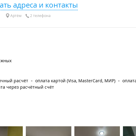
ать адреса и контакты
Артём
2 телефона
яжных
ичный расчёт
оплата картой (Visa, MasterCard, МИР)
оплата
та через расчётный счёт