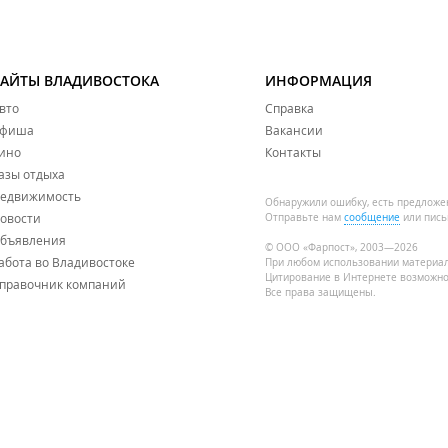
САЙТЫ ВЛАДИВОСТОКА
ИНФОРМАЦИЯ
вто
Справка
фиша
Вакансии
ино
Контакты
азы отдыха
едвижимость
Обнаружили ошибку, есть предложе
овости
Отправьте нам
сообщение
или пись
бъявления
© ООО «Фарпост», 2003—2026
абота во Владивостоке
При любом использовании материа
Цитирование в Интернете возможно
правочник компаний
Все права защищены.