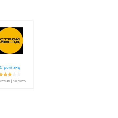
СтройЛэнд
 отзыв
|
50 фото