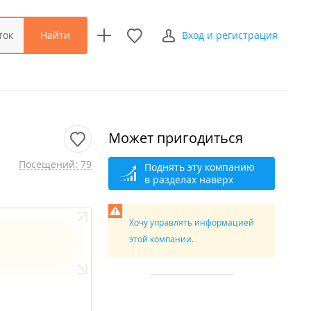
Найти
ток
Вход и регистрация
Может пригодиться
Посещений: 79
Поднять эту компанию
в разделах наверх
Хочу управлять информацией
этой компании.