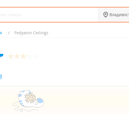
Владивос
я
Fedyanin Ceilings
8