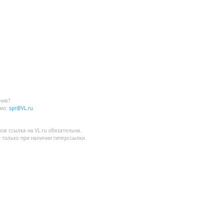
ния?
мо:
spr@VL.ru
лов
ссылка на VL.ru
обязательна.
 только при наличии гиперссылки.