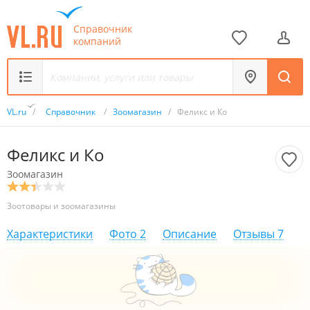
Справочник
компаний
VL.ru
/
Справочник
/
Зоомагазин
/
Феликс и Ко
Феликс и Ко
Зоомагазин
Зоотовары и зоомагазины
Характеристики
Фото
2
Описание
Отзывы
7