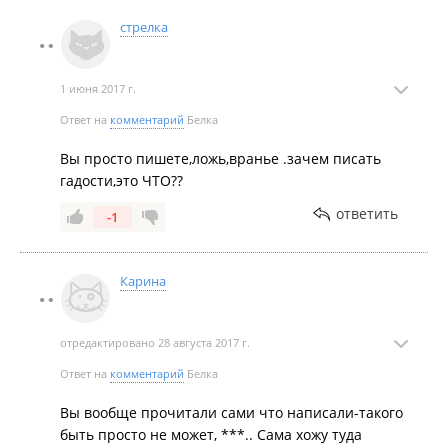
стрелка
1 июня 2017 г.
Ответ на
комментарий
Белка
Вы просто пишете,ложь,вранье .зачем писать
гадости,это ЧТО??
ответить
-1
Карина
отредактировано 28 августа 2017 г.
Ответ на
комментарий
Белка
Вы вообще прочитали сами что написали-такого
быть просто не может, ***.. Сама хожу туда