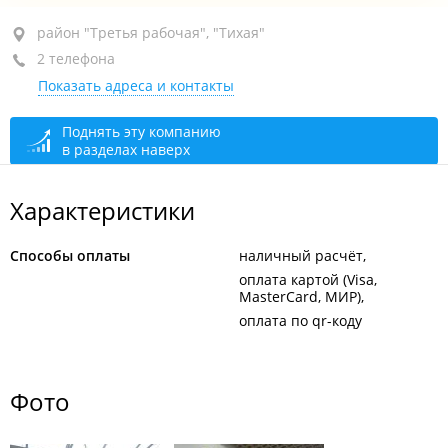
район "Третья рабочая", ул. Жигура, 26 стр. 1
район "Третья рабочая", "Тихая"
2 телефона
ТЦ "Семерочка", 2-й этаж, бут. 202
Показать адреса и контакты
+7 914 666-11-78
открыто: 10:00–20:00
Поднять эту компанию
в разделах наверх
Характеристики
Способы оплаты
наличный расчёт
оплата картой (Visa,
MasterCard, МИР)
оплата по qr-коду
Фото