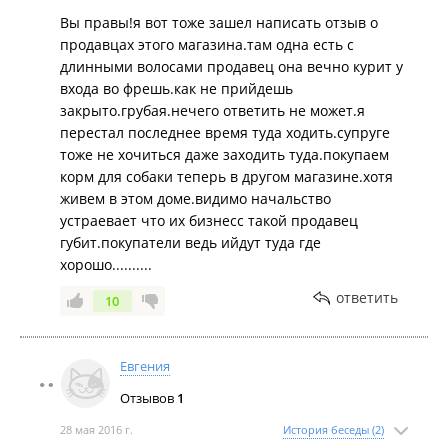
гдето можно встретить. в этот магазин больше ни
Вы правы!я вот тоже зашел написать отзыв о
ногой.
продавцах этого магазина.там одна есть с
длинными волосами продавец она вечно курит у
входа во фрешь.как не прийдешь
закрыто.грубая.нечего ответить не может.я
перестал последнее время туда ходить.супруге
тоже не хочиться даже заходить туда.покупаем
корм для собаки теперь в другом магазине.хотя
живем в этом доме.видимо начальство
устраевает что их бизнесс такой продавец
губит.покупатели ведь ийдут туда где
хорошо..........
ответить
10
Евгения
Отзывов
1
28 мая 2016 г.
История беседы (2)