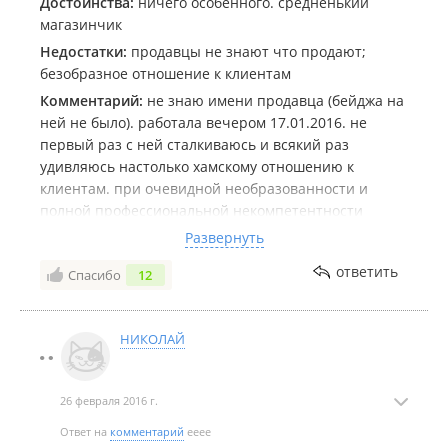
Достоинства:
ничего особенного. средненький
магазинчик
Недостатки:
продавцы не знают что продают;
безобразное отношение к клиентам
Комментарий:
не знаю имени продавца (бейджа на
ней не было). работала вечером 17.01.2016. не
первый раз с ней сталкиваюсь и всякий раз
удивляюсь настолько хамскому отношению к
клиентам. при очевидной необразованности и
полной профессиональной некомпетентности
проявляет грубость и даже презрение к клиентам.
Развернуть
например: 1) -чем отличаются эти корма? - читайте
ответить
Спасибо
12
сами на них написано! 2) посоветуйте наполнитель?
- вот этот (самый дорогой;)) берите. - почему? - вы
спросили. я ответила. 3) на что влияет зольность
НИКОЛАЙ
корма? - Чего?? такого слова вааще нет!! я - биолог
по образованию! *** 4) ну че долго еще выбирать
будете я уже *** (без мата) вас ждать. у меня ***
26 февраля 2016 г.
много тут дел своих.
в общем лично я в шоке что таких продавцов еще
Ответ на
комментарий
ееее