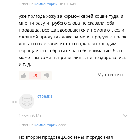
Ответ на
комментарий
НИКОЛАЙ
уже полгода хожу за кормом своей кошке туда, и
мне ни разу и грубого слова не сказали, оба
продавца. всегда здороваются и помогают, если
с кошкой приду так даже за меня продукт с полок
достают) все зависит от того, как вы к людям
обращаетесь. обратите на себя внимание, быть
может вы сами неприветливы, не поздоровались
и т. д.
ответить
-5
стрелка
1 июня 2017 г.
Ответ на
комментарий
ееее
Но второй продовец,Ооочень!!!порядочная