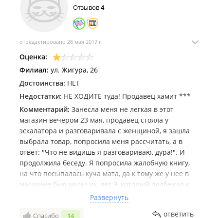
Отзывов
4
отредактировано 26 мая 2017 г.
Оценка:
Филиал:
ул. Жигура, 26
Достоинства:
НЕТ
Недостатки:
НЕ ХОДИТЕ туда! Продавец хамит ***
Комментарий:
Занесла меня не легкая в этот
магазин вечером 23 мая, продавец стояла у
эскалатора и разговаривала с женщиной, я зашла
выбрала товар, попросила меня рассчитать, а в
ответ: "Что не видишь я разговариваю, дура!". И
продолжила беседу. Я попросила жалобную книгу,
на что посыпалась куча мата, да к тому же у нее в
магазине был мальчик, лет 9, который подбежал к
моему сыну (7 лет), и вцепился ему в руку зубами. Я
Развернуть
еле отодрала этого ребенка от своего сына, а
ответить
Спасибо
14
продавец-мамашка, как ни в чем не бывало