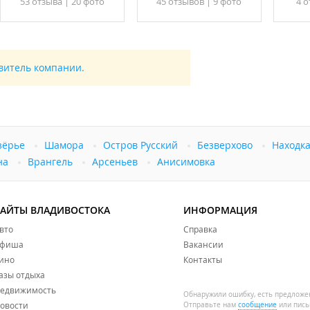
53 отзывa
|
20 фото
45 отзывов
|
9 фото
4 о
авитель компании.
зёрье
Шамора
Остров Русский
Безверхово
Находк
на
Врангель
Арсеньев
Анисимовка
САЙТЫ ВЛАДИВОСТОКА
ИНФОРМАЦИЯ
вто
Справка
фиша
Вакансии
ино
Контакты
азы отдыха
едвижимость
Обнаружили ошибку, есть предложе
овости
Отправьте нам
сообщение
или пись