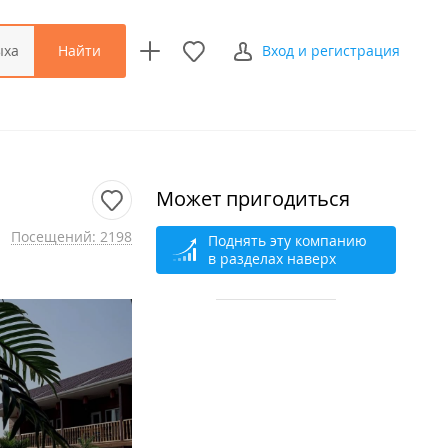
Найти
ыха
Вход и регистрация
Может пригодиться
Посещений: 2198
Поднять эту компанию
в разделах наверх