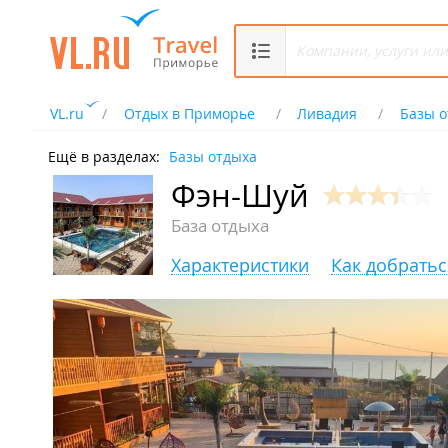
VL.ru
Отдых в Приморье
Ливадия
Базы о
Ещё в разделах:
Базы отдыха
Фэн-Шуй
База отдыха
Характеристики
Как добратьс