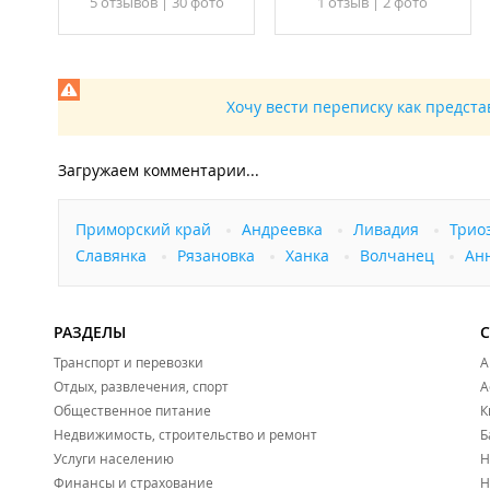
5 отзывов
|
30 фото
1 отзыв
|
2 фото
Хочу вести переписку как предст
Загружаем комментарии...
Приморский край
Андреевка
Ливадия
Трио
Славянка
Рязановка
Ханка
Волчанец
Ан
РАЗДЕЛЫ
Транспорт и перевозки
А
Отдых, развлечения, спорт
А
Общественное питание
К
Недвижимость, строительство и ремонт
Б
Услуги населению
Н
Финансы и страхование
Н