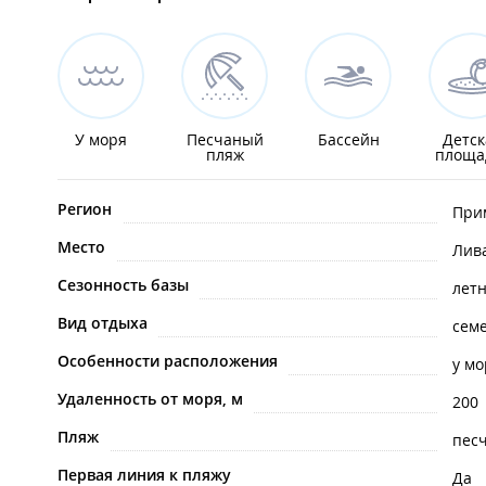
У моря
Песчаный
Бассейн
Детск
пляж
площа
Регион
При
Место
Лив
Сезонность базы
лет
Вид отдыха
сем
Особенности расположения
у мо
Удаленность от моря, м
200
Пляж
пес
Первая линия к пляжу
Да