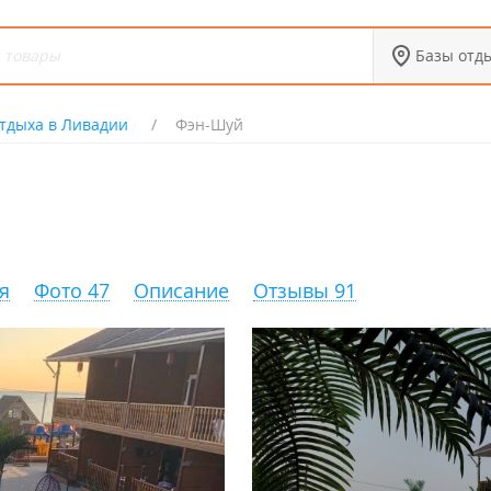
Базы отд
тдыха в Ливадии
Фэн-Шуй
я
Фото 47
Описание
Отзывы 91