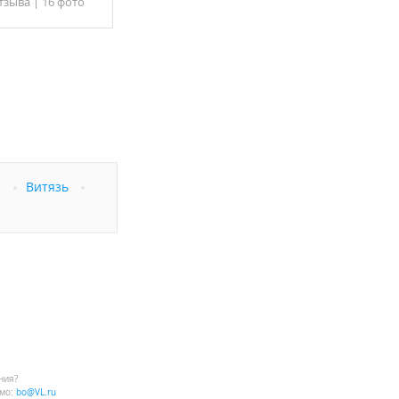
тзывa
|
16 фото
а
Витязь
ния?
мо:
bo@VL.ru