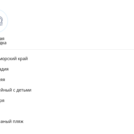
ая
дка
морский край
адия
няя
ейный с детьми
ря
чаный пляж