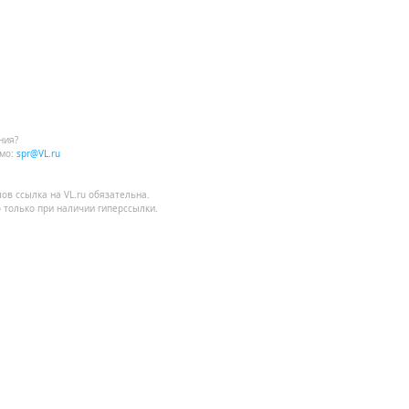
ния?
мо:
spr@VL.ru
лов
ссылка на VL.ru
обязательна.
 только при наличии гиперссылки.