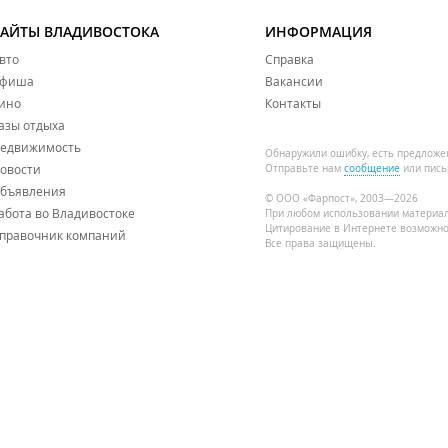
САЙТЫ ВЛАДИВОСТОКА
ИНФОРМАЦИЯ
вто
Справка
фиша
Вакансии
ино
Контакты
азы отдыха
едвижимость
Обнаружили ошибку, есть предложе
овости
Отправьте нам
сообщение
или пись
бъявления
© ООО «Фарпост», 2003—2026
абота во Владивостоке
При любом использовании материа
Цитирование в Интернете возможно
правочник компаний
Все права защищены.