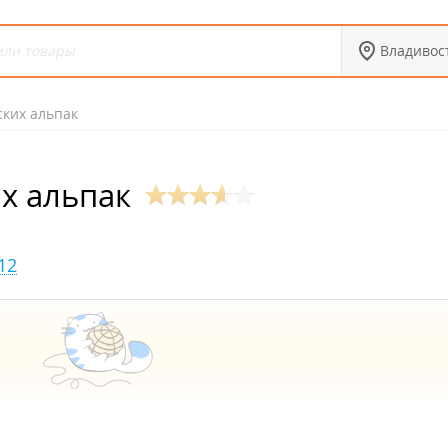
Владивос
ких альпак
х альпак
12