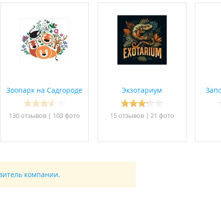
Зоопарк на Садгороде
Экзотариум
Зап
130 отзывов
|
103 фото
15 отзывов
|
21 фото
авитель компании.