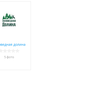
оведная долина
5 фото